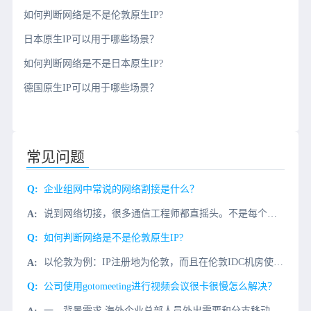
如何判断网络是不是伦敦原生IP?
日本原生IP可以用于哪些场景？
如何判断网络是不是日本原生IP?
德国原生IP可以用于哪些场景？
常见问题
企业组网中常说的网络割接是什么？
说到网络切接，很多通信工程师都直摇头。不是每个人都愿意做这个项目。为什么？临晨一两点才能开始工作，还要拿出七倍十倍的细心才能把工作做好。下面和大家聊聊什么是网络割接？为什么没人喜欢搞？一、什么是网络割
如何判断网络是不是伦敦原生IP?
以伦敦为例：IP注册地为伦敦，而且在伦敦IDC机房使用，查询Whois信息，区域显示伦敦，即为伦敦的原生IP；如果IP注册地显示伦敦，也在伦敦使用，但查询whois信息，区域显示为香港，美国或欧洲，那
公司使用gotomeeting进行视频会议很卡很慢怎么解决？
一、背景需求 海外企业总部人员外出需要和分支移动办公gotomeeting视频会议协同办公视频会议，国内同事gotomeeting视频会议打开很慢，经常视频会议发送失败，希望用gotomeeting视...