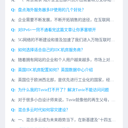
盘点海外服务器多IP使用的几个好处？
企业需要不断发展，不断开拓销售的途径，在互联网高速发展的情况下，线上业务慢慢的占据了很多企业的大部分业务，线上平台的建设和完善也慢慢成为企业的重点，独立的海外服务器以及独立的IP也开始成为企业的首选，
对IPv6+一窍不通看完这篇文章让你茅塞顿开
5G网络的不断建设和普及加速了我们进入万物互联时代的步伐。我们的整个互联网正在发生翻天覆地的变化。网络连接数量和流量的快速增加对网络的承载和传输能力提出了前所未有的挑战。除了速度和带宽，5G在垂直行业
如何选择适合自己的IDC机房服务商？
随着拥有网站的企业和个人用户越来越多，市场上对服务器的需求量也是越来越大。拥有稳定、安全和服务质量好的IDC服务商对公司发展有着举足轻重的作用。那么在面对形形色色的IDC服务商时，你真的能够判断什么才
英国IDC机房配置如何？英国数据中心介绍
英国位于欧洲西北部，是优先进行工业化的国家，经济发达，网络建设早，建设规模大，其网络在西欧地区的访问效果非常好。英国数据中心达到Tier3+级，位于伦敦泰晤士河谷，占地面积高达5万平方英尺，可提供11
为什么我的Tuvie打不开了？解决Tuvie不能访问问题
对于很多小白设计师来说，Tuvie就像他的再生父母，给予他不断的灵感和帮助。但是，最近Tuvie居然不能访问了？如何解决这个大麻烦？我们先了解一下为什么访问Tuvie慢？1、Tuvie软件服务器部署在
混合多云时代如何容灾建设？
一、混合多云成为未来趋势当下，在新基建及“十四五”规划的政策加持下，中国的云产业已经进入到快速增长的通道。在企业及组织云化的过程中，由于业务系统的特性、组网复杂性、数据可靠性及政策合规性等多方面因素，