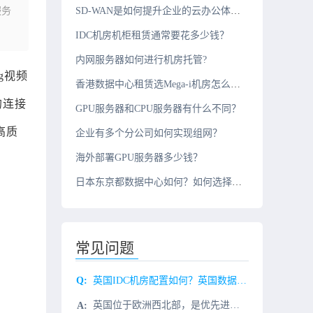
服务
SD-WAN是如何提升企业的云办公体验的？
IDC机房机柜租赁通常要花多少钱？
内网服务器如何进行机房托管?
g视频
香港数据中心租赁选Mega-i机房怎么样？
的连接
GPU服务器和CPU服务器有什么不同？
高质
企业有多个分公司如何实现组网？
海外部署GPU服务器多少钱？
日本东京都数据中心如何？如何选择机房服务商？
常见问题
英国IDC机房配置如何？英国数据中心介绍
英国位于欧洲西北部，是优先进行工业化的国家，经济发达，网络建设早，建设规模大，其网络在西欧地区的访问效果非常好。英国数据中心达到Tier3+级，位于伦敦泰晤士河谷，占地面积高达5万平方英尺，可提供11