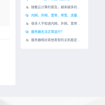
随着云计算的普及，越来越多的企业将计算、存储、服务等上云。然而传统的企业网，越来越难以保障企业上云的价值。如何融合原有的基础设施投资，并且能够敏捷，安全地支撑对云访问的需求？这对任何IT运维人员来说都
内网、外网、宽带、带宽、流量、网速有什么区别和联系？
很多人不知道内网、外网、宽带、带宽、流量、网速的区别和联系。今天小编给大家介绍一下。一、带宽和宽带有什么区别？带宽是量词，指网速的大小，比如1Mbps意味着每秒一兆比特，这个值意味着带宽。宽带是一个名
服务器无法正常运行？
服务器相对其他类型的主机稳定性更高，但其复杂的构造也导致不稳定的影响较多，服务器设备运行复杂，在没有专业团队帮助的前提下，最好不要擅自进行修复，但可以从以下几个方面先行判