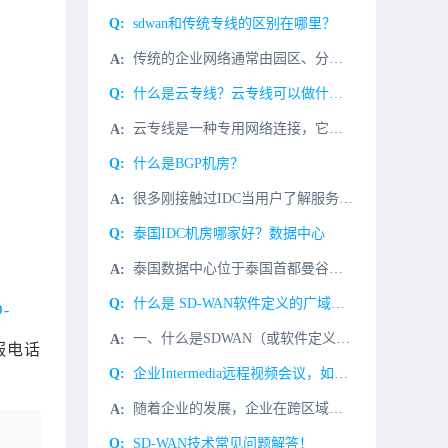
sdwan和传统专线的区别在哪里？
传统的企业网络通常由园区、分支和数据中心组成，通过企业WAN网络相互连接。长期以来，为了保证服务质量，企业WAN网络互联通常采用运营商的传统专线。虽然网络质量有保证，但业务开通繁琐，时间长，专线价格昂
什么是云专线？云专线可以做什么？
云专线是一种专用网络连接，它可以帮助企业快速、安全地连接到云服务，从而提高企业的网络性能和可靠性。云专线可以帮助企业更快地访问云服务，提高企业的网络性能，提供更安全的网络环境，并且可以支持多种应用，比
什么是BGP机房？
很多刚接触过IDC当用户了解服务器托管/租赁业务时，他们会听到销售人员介绍机房的优势BGP机房，那么什么是BGP机房？BGP机房有哪些优点？首先，BGP机房是指多线机房，与单线机房相对应。让我们了解一
泰国IDC机房哪家好？数据中心
泰国数据中心位于泰国首都曼谷。在东南亚地区数据中心业务突出，泰国数据中心建于2008年，机房设施全部按照国际高标准建设，属于运营时间较早的数据中心。发展至今，泰国数据中心在曼谷地区仍处于IDC业务的出
什么是 SD-WAN软件定义的广域网，原创好文！
D-
一、什么是SDWAN（或软件定义的WAN）？它是一个软件定义的广域网(SDWAN)，是一个从其硬件中抽象出来的网络，创建了一个虚拟化的网络覆盖。运营商可以远程管理和快速扩展这个覆盖范围，它可以跨越很远
服电话
企业Intermedia远程视频会议，如何保证视频会议的效果和话音的品质?
随着企业的发展，企业在跨区域和跨国经营中，经常需要Intermedia视频会议来解决企业内部遇到的问题，比如：1、定期的内部会议;2、商务谈判;3、项目进程与探讨等而Intermedia远程视频会议，
SD-WAN技术常见问题解答！