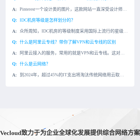
Pinterest一个设计类的图片，这款网站一直深受设计师们的喜爱，到了今天还有很多朋友都说打开Pinterest网站显示无法访问，那么Pinterest网站应该怎么进呢?小编今天介绍几种Pinter
IDC机房等级是怎样划分的？
众所周知，IDC机房的等级制度采用国际上流行的星级制度。企业在选择服务器托管等业务时，也会用机房星级来确定IDC机房的硬件等级和服务水平。今天我们来介绍一下，IDC如何划分机房等级？1、二星：从IDC
什么是阿里云专线？带你了解VPN和云专线的区别
阿里云接入的服务，常用的就是VPN和云专线。这对一线来说是比较常用的两种网络接入形式。虚拟专有网，就是常用internet VPN，它灵活且安全。是基于internet建立，但是在线路质量上不如我们云
什么是云网络？
到2024年，超过45%的IT支出将淘汰传统网络用云取代。是什么促进了这些趋势？简而言之：现代云网络。什么是云网络？云网络使用云（一个集中的第三方资源提供商）来实现网络资源之间的连接。云网络充当应用程
Vecloud致力于为企业全球化发展提供综合网络方案