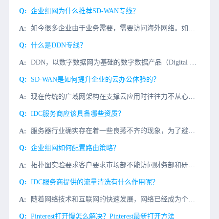
企业组网为什么推荐SD-WAN专线？
如今很多企业由于业务需要，需要访问海外网络。如今通常有海外访问需求的企业实现网络加速的方式通常有三种：VPN、MPLS专线以及SD-WAN专线。有人说SD-WAN专线是性价比最高的网络专线。微云网络在
什么是DDN专线？
DDN，以数字数据网为基础的数字数据产品（Digital Data Network，简称DDN），使用数字信道提供永久或半永久连接电路来传输数据信号。其主要用途是为用户提供稳定可靠的点到点数字传输通道
SD-WAN是如何提升企业的云办公体验的？
现在传统的广域网架构在支撑云应用时往往力不从心，出现访问延迟、视频卡顿、数据传输缓慢等问题，严重影响工作效率。SD-WAN技术的出现，通过智能化、自动化的网络管理，从根本上改变了这一局面。智能路径选择
IDC服务商应该具备哪些资质？
服务器行业确实存在着一些良莠不齐的现象，为了避免一些不必要的麻烦和损失，我们需要了解专业服务器提供商应该具备哪些资质？一、IDC服务商的正规性如果是正规的IDC服务商的话，一般在网站的下方会有ISP或
企业组网如何配置路由策略？
拓扑图实验要求客户要求市场部不能访问财务部和研发部，总部不能访问研发部实验步骤RTA配置：ospf 1 import-route direct ---将直连路由引入到ospf area 0 net
IDC服务商提供的流量清洗有什么作用呢？
随着网络技术和互联网的快速发展，网络已经成为个人和企业不可或缺的一部分，其重要性也在不断提高。但在网络为我们提供各种好处的同时，也带来了不利的威胁和影响，网络安全问题也越来越严重。在面临越发严重的dd
Pinterest打开慢怎么解决？Pinterest最新打开方法