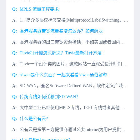
MPLS 流量工程要求
1、简介多协议标签交换(MultiprotocolLabelSwitching，MPLS)[1,2]将标签交换框架与网络层路由集成在一起。基本思想涉及在MPLS云的入口处为数据包分配固定长度的短标签（
香港服务器带宽流量暴增怎么办？如何解决
香港服务器的出口带宽资源稀缺，不如美国或者国内带宽资源充足，因此当遇上流量大的情况可能会出现服务器负载过大，网站载入时间变长。那么，租用香港服务器作为网站服务器时，出现压力
Tuvie打开慢怎么解决？Tuvie最新打开方法
Tuvie一个设计类的图片，这款网站一直深受设计师们的喜爱，到了今天还有很多朋友都说打开Tuvie网站显示无法访问，那么Tuvie网站应该怎么进呢?小编今天介绍几种Tuvie网站访问解决方法。1、使用
sdwan是什么东西？一起来看看sdwan通俗解释
SD-WAN，全名Software-Defined WAN，软件定义广域网。sdwan是什么东西？我们可以把它拆分成两部分来解释。WAN，就是Wide Area Network，广域网。WAN是广域网
传统专线如何迁移到SD-WAN？
大中型企业已经使用MPLS专线，IEPL专线或者其他专线网络，内网结构封闭，网络拓扑复杂。微云网络迁移服务，贴身打造大中型企业网络改造服务，帮您顺利迁移到现代的软件定义架构。业务挑战传统专线往往价格昂
什么是公有云?
公有云是指第三方提供商通过公共Internet为用户提供的云服务，用户可以通过Internet访问云并享受各类服务，包括并不限于计算、存储、网络等。公有云服务的模式可以是免费或按量付费。公有云的特点和