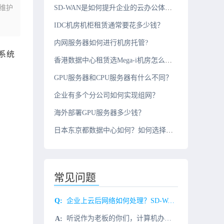
维护
SD-WAN是如何提升企业的云办公体验的？
IDC机房机柜租赁通常要花多少钱？
内网服务器如何进行机房托管?
系统
香港数据中心租赁选Mega-i机房怎么样？
GPU服务器和CPU服务器有什么不同？
企业有多个分公司如何实现组网？
海外部署GPU服务器多少钱？
日本东京都数据中心如何？如何选择机房服务商？
常见问题
企业上云后网络如何处理？SD-WAN方案
听说作为老板的你们，计算机办公这块整的还是老一套？自己搭建机房，购买服务器，防火墙，专门的维护人员维护网络，对于上云后的“我”，对这些通通Say No！那么，来聊聊“企业上云”打个比方过去你的企业要用