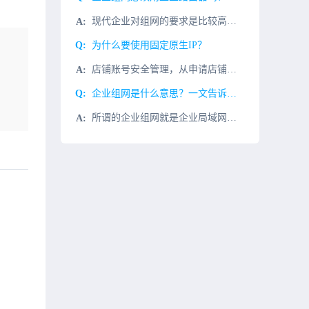
现代企业对组网的要求是比较高的，这是因为很多企业的规模都是比较大的，在多个地方都设立了分支机构，这就使得总部、分支机构之间也存在着相互访问的情况。那么在实际进行组网时，使用工业路由器能不能够满足组网的
为什么要使用固定原生IP？
店铺账号安全管理，从申请店铺的第一天开始。当我们要申请跨境平台的店铺，除了常规的准备一套全新的个人或公司资料，卖家信息表(联系人中英文姓名，联系方式，邮箱等)，产品信息表，双币种信用卡等，千万不要忘了
企业组网是什么意思？一文告诉你企业组网的重要性
所谓的企业组网就是企业局域网的组建。局域网(Local?Area?Network，简称LAN)，用于将有限范围内（例如一个实验室、一层办公楼或者校园）的各种计算机、终端与外部设备互联成网随着网络的发展