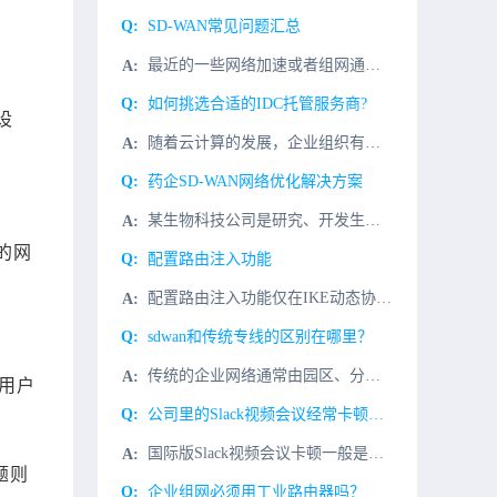
SD-WAN常见问题汇总
最近的一些网络加速或者组网通讯项目中，经常会有SD-WAN组网优化，因此SD-WAN到底是什么？有什么用用处？为什么类型的客户提供哪些价值？因此，小编针对大家的一些问题，特地做一次汇总,那我们一起往下
如何挑选合适的IDC托管服务商?
设
随着云计算的发展，企业组织有很多选择IT随着服务需求的增加，供应也会增加。与优秀的服务器托管服务提供商合作，将提供可靠性、物有所值和成功的机会。当然，组织也会面临停机、安全威胁等一系列问题的风险，这可
药企SD-WAN网络优化解决方案
某生物科技公司是研究、开发生物疫苗技术的生物科技公司，在疫情期间为全国乃至全世界提供了数以亿计的新冠疫苗。作为一家科研机构，该生物科技公司的研发部门也需要访问国际专项网站来获取专业的科研资料；同时，作
的网
配置路由注入功能
配置路由注入功能仅在IKE动态协商方式建立IPSec隧道情形下可行，手工方式建立IPSec隧道情形下不可行。启用了路由注入功能后，设备会根据安全策略中引用的ACL中各规则的目的地来生成路由，路由的下一
sdwan和传统专线的区别在哪里？
传统的企业网络通常由园区、分支和数据中心组成，通过企业WAN网络相互连接。长期以来，为了保证服务质量，企业WAN网络互联通常采用运营商的传统专线。虽然网络质量有保证，但业务开通繁琐，时间长，专线价格昂
用户
公司里的Slack视频会议经常卡顿怎么解决？
国际版Slack视频会议卡顿一般是这几个原因造成。1、企业办公计算机性能不足，造成打开缓慢；解决办法：重点升级计算机cpu和内存。2、网络问题：由国外客户发起Slack视频电话会议很卡顿,那是因为国际
题则
企业组网必须用工业路由器吗？