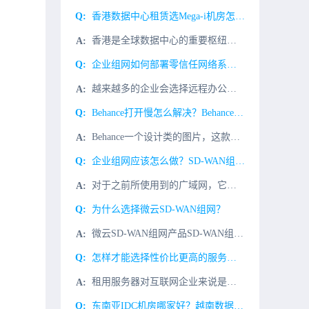
香港数据中心租赁选Mega-i机房怎么样？
香港是全球数据中心的重要枢纽，而位于香港柴湾的MEGA-i机房，更是其中的佼佼者。MEGA-i机房是全球最大型符合国际Tier 3+标准的数据中心之一。这个数据中心占地超过350,000平方呎，位于自
企业组网如何部署零信任网络系统？
越来越多的企业会选择远程办公，相对于传统的内网办公环境来说，远程办公必然会对企业原有的网络带来影响。要想满足远程办公的需要，那么企业就需要部署零信任网络系统，在这一系统中，不论是内网访问还是外网访问，
Behance打开慢怎么解决？Behance最新打开方法
Behance一个设计类的图片，这款网站一直深受设计师们的喜爱，到了今天还有很多朋友都说打开Behance网站显示无法访问，那么Behance网站应该怎么进呢?小编今天介绍几种Behance网站访问解
企业组网应该怎么做？SD-WAN组网方式由哪些好处？
对于之前所使用到的广域网，它的功能主要是将分支机构以及园区当中的用户连接直接综合的数据服务中心当中来进行托管。这样的应用程序安全性很成问题，在费用上也会更多一些。大部分情况下，为了可以提高信息的安全性
为什么选择微云SD-WAN组网？
微云SD-WAN组网产品SD-WAN组网是微云网络提供的高速、安全、稳定的连接服务；基于微云SD-WAN网络，客户端安装SD-WAN设备，通过互联网的接入方式连接，满足不同地域互联需求。帮助企业快速构
怎样才能选择性价比更高的服务器租用?
租用服务器对互联网企业来说是一项巨大的成本支出。所以在租用服务器时，企业需要如何选择性价比更高的服务器租赁？1.整合网站对于一个企业，我们可以考虑是不是可以将一些网站进行整合，比如让所有统一级别的网站
东南亚IDC机房哪家好？越南数据中心