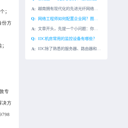
越南拥有现代化的先进光纤网络，满足国内外客户对通信方面的需求。其本土通信链接相互交织，提供了一个无干扰的分发网络，确保在任何情况下都可以顺利地进行沟通。越南数据中心采用了VSAT-IP/IPSTAR设
0个；
网络工程师如何配置企业网？图文并茂，小白也能看懂
备份方
文章开头，先提一个小问题：你认为，一个企业网的基本配置有哪些？有小白会疑惑，企业网络和家庭网络有啥区别？又或者是：家里的网络不就是一个网线+路由器吗，企业能多复杂？这就是对咱网工的世界一无所知的最佳案
IDC机房常用的监控设备有哪些？
输；
IDC除了熟悉的服务器、路由器和其他网络设备外，机房还有各种电源设备和复杂的环境。为了确保机房子系统的安全稳定运行，还需要实施机房监控系统，此时使用监控设备。今天我们将介绍它IDC机房常用的监控设备有
敦专
解决方
798