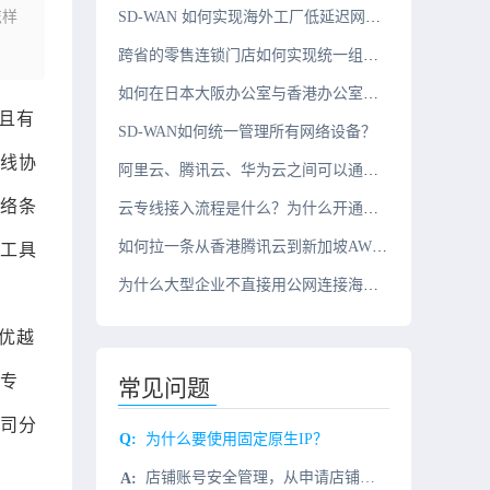
怎样
SD-WAN 如何实现海外工厂低延迟网络？
跨省的零售连锁门店如何实现统一组网？
如何在日本大阪办公室与香港办公室之间搭建组网？
且有
SD-WAN如何统一管理所有网络设备？
线协
阿里云、腾讯云、华为云之间可以通过云专线互联吗？
络条
云专线接入流程是什么？为什么开通周期需要几周？
如何拉一条从香港腾讯云到新加坡AWS的10G云专线？
工具
为什么大型企业不直接用公网连接海外办公室？
优越
专
常见问题
司分
为什么要使用固定原生IP？
店铺账号安全管理，从申请店铺的第一天开始。当我们要申请跨境平台的店铺，除了常规的准备一套全新的个人或公司资料，卖家信息表(联系人中英文姓名，联系方式，邮箱等)，产品信息表，双币种信用卡等，千万不要忘了