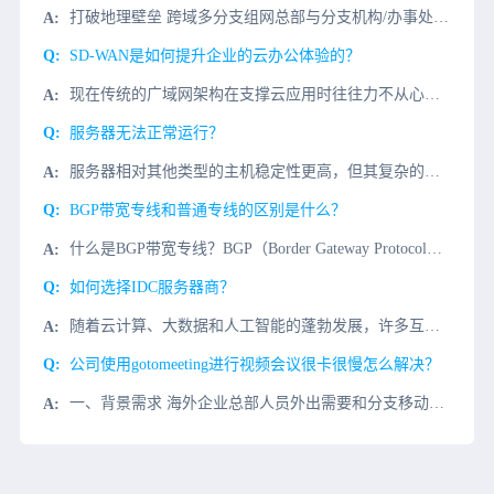
打破地理壁垒 跨域多分支组网总部与分支机构/办事处分别部署云网关硬件（亦可按需选择虚拟化部署）根据具体业务情况选择星型组网或网状组网部署时无需公网IP，仅需1个可正常访问internet的内网IP即可
SD-WAN是如何提升企业的云办公体验的？
现在传统的广域网架构在支撑云应用时往往力不从心，出现访问延迟、视频卡顿、数据传输缓慢等问题，严重影响工作效率。SD-WAN技术的出现，通过智能化、自动化的网络管理，从根本上改变了这一局面。智能路径选择
服务器无法正常运行？
服务器相对其他类型的主机稳定性更高，但其复杂的构造也导致不稳定的影响较多，服务器设备运行复杂，在没有专业团队帮助的前提下，最好不要擅自进行修复，但可以从以下几个方面先行判
BGP带宽专线和普通专线的区别是什么？
什么是BGP带宽专线？BGP（Border Gateway Protocol，边界网关协议）线路是用来连接Internet上的独立系统的路由选择协议。它是Internet工程任务组制定的一个加强的、完
如何选择IDC服务器商？
随着云计算、大数据和人工智能的蓬勃发展，许多互联网初创公司都在各自的领域努力赢得一席之地。其中，云服务器和物理服务器的支持是分不开的用户需要托管服务器，如何选择IDC服务器商？实际调查IDC服务器的机
公司使用gotomeeting进行视频会议很卡很慢怎么解决？
一、背景需求 海外企业总部人员外出需要和分支移动办公gotomeeting视频会议协同办公视频会议，国内同事gotomeeting视频会议打开很慢，经常视频会议发送失败，希望用gotomeeting视...