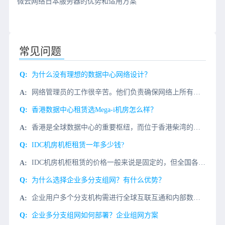
微云网络日本服务器的优势和适用方案
常见问题
为什么没有理想的数据中心网络设计？
网络管理员的工作很辛苦。他们负责确保网络上所有用户、服务器和应用程序的连通性。他们的任务通常是在获得应用程序需求之前构建网络设计，这使得一个具有挑战性的项目更加困难。在这种情况下，网络管理员尝试找到一
香港数据中心租赁选Mega-i机房怎么样？
香港是全球数据中心的重要枢纽，而位于香港柴湾的MEGA-i机房，更是其中的佼佼者。MEGA-i机房是全球最大型符合国际Tier 3+标准的数据中心之一。这个数据中心占地超过350,000平方呎，位于自
IDC机房机柜租赁一年多少钱?
IDC机房机柜租赁的价格一般来说是固定的，但全国各地由于成本差距，因此也有所偏差。但决定IDC机房机柜租赁的价格主要有3个因素：一是IDC机柜租赁所在地；二是机柜的线路类型（电信、联通、移动、双线、多
为什么选择企业多分支组网？有什么优势？
企业用户多个分支机构需进行全球互联互通和内部数据访问，采用专线组网的方式通常开通周期长、费用高、灵活性差，而传统互联网安全性差、访问速度慢。行业挑战开通周期长、无法有效的利用广域网技术、无法提供灵活智
企业多分支组网如何部署？企业组网方案