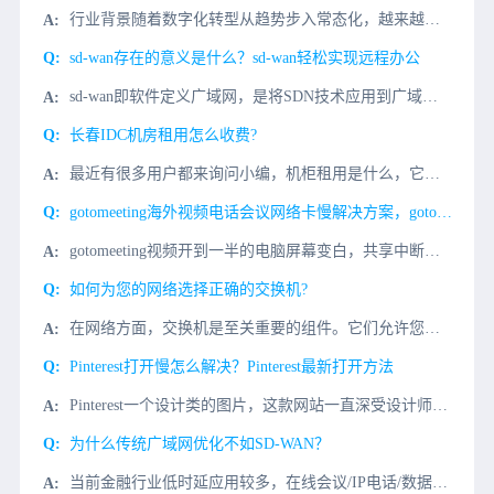
行业背景随着数字化转型从趋势步入常态化，越来越多的零售企业深刻领会到新技术对行业的重塑力量。对零售企业而言，在数字化与智能化过程中，需对新零售实现的基础（网络）进行规划与实施，以实现总部与门店、门店与
sd-wan存在的意义是什么？sd-wan轻松实现远程办公
sd-wan即软件定义广域网，是将SDN技术应用到广域网场景中所形成的一种服务，这种服务用于连接广阔地理范围的企业网络、数据中心、互联网应用及云服务。通过sd-wan不仅可以简化网络管理、部署，还能使
长春IDC机房租用怎么收费?
最近有很多用户都来询问小编，机柜租用是什么，它和服务器租用是一样的吗？对于这个问题小编已经回答很多次，之前也做过这方面的介绍。针对这么多用户又来问起这个关于机柜租用方面的信息，那么今天就来为亲爱的朋友
gotomeeting海外视频电话会议网络卡慢解决方案，gotomeeting视频专线
gotomeeting视频开到一半的电脑屏幕变白，共享中断，视频掉线，模糊，主要是网络问题，gotomeeting视频会议对端服务器在国外欧美等国家，服务器数据传输缓慢，有丢包的原因。解决gotome...
如何为您的网络选择正确的交换机?
在网络方面，交换机是至关重要的组件。它们允许您网络上的设备相互通信。然而，并不是所有的交换机都是一样的。在为您的网络选择交换机时，您需要考虑一些事项。本文将讨论一些需要考虑的最重要因素。因此，无论您是
Pinterest打开慢怎么解决？Pinterest最新打开方法
Pinterest一个设计类的图片，这款网站一直深受设计师们的喜爱，到了今天还有很多朋友都说打开Pinterest网站显示无法访问，那么Pinterest网站应该怎么进呢?小编今天介绍几种Pinter
为什么传统广域网优化不如SD-WAN？
当前金融行业低时延应用较多，在线会议/IP电话/数据库等实时同步业务，对传统网络提出了更高的质量要求，企业在应对时往往只能选择运营商提供专线链路来保障业务。出现大量灵活与及时性更高场景，企业布署在各地