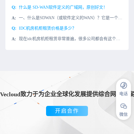
什么是 SD-WAN软件定义的广域网，原创好文！
一、什么是SDWAN（或软件定义的WAN）？它是一个软件定义的广域网(SDWAN)，是一个从其硬件中抽象出来的网络，创建了一个虚拟化的网络覆盖。运营商可以远程管理和快速扩展这个覆盖范围，它可以跨越很远
IDC机房机柜租赁价格是多少？
现在idc机房机柜租赁非常普遍，很多公司都会有这个需求。所以在租赁idc机柜时，我们最好提前了解很多问题，比如idc机柜租金是多少，idc机柜租赁价格是多少？机柜租赁的时候，怎么收费？一般来说都是按照
Vecloud致力于为企业全球化发展提供综合网络方案
电话
开启合作
微信