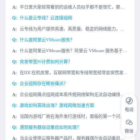
平日里大家经常看到的运维人员似乎都不是很忙，那么idc公司在idc机房安排的专业运维人员，具体是干什么的？下面微云网络小编来为大家简单说说我司的运维人员在机房都负责哪些内容。微云网络idc机房运维人员
什么是云专线？云连接组网
云专线为用户提供高速、高质量、稳定的网络能力，可以快速构建跨区域VPC和云上多VPC与云下多数据中心之间的跨区域VPC，帮助用户打造具有企业规模和通信能力的全球云网络。通过购买云专线，用户需要实现不同
什么是阿里云VMware服务？
什么是阿里云VMware服务？阿里云 VMware 服务基于 VMware 的核心跨云平台 VMware Cloud Foundation (包含了 vSphere、vSAN、NSX 等组件) 而打造
突发带宽95计费如何计算？
在IDC在机房里，互联网带宽和专线带宽经常会突然发生95计费突发带宽95计费怎么算？95计费（95th Percentile charging）95计费是根据每5分钟统计一次结算时间内的流量每5分钟统
企业组网存在哪些痛点？
企业组网痛点组网成本高传统网络架构无法自动编排，广域网互联成本高、专线组网费用昂贵、硬件设备资金投入高稳定性差企业办公的关键应用稳定性差、并且应用识别能力低、受互联网波动影响大，难以支撑新技术运维困难
游戏如何高效出海？游戏网络加速方案
电话
当国内游戏厂商在海外发行游戏时，面临的第一个问题是如何减少异地或海外接入点的访问延迟，以提高玩家的接入体验。传统的公共网络访问方式如下：1、游戏接入层、逻辑层和数据层全部集中部署到某一区域。2、全球所
遇到服务器自动重启如何处理？
微信
当企业使用云服务器产品时，服务器偶尔会自动重启。那么，服务器自动重启的原因是什么呢？如何处理服务器自动重启？在这种情况下，小编总结了可以采取的方法和步骤，仅供参考1.建议先检查服务器的安全性，检查是否