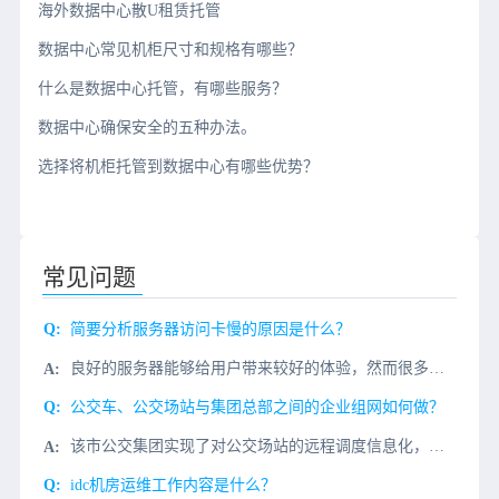
海外数据中心散U租赁托管
数据中心常见机柜尺寸和规格有哪些？
什么是数据中心托管，有哪些服务？
数据中心确保安全的五种办法。
选择将机柜托管到数据中心有哪些优势？
常见问题
简要分析服务器访问卡慢的原因是什么？
良好的服务器能够给用户带来较好的体验，然而很多时候服务器容易出现卡顿，访问缓慢的情况，遇到这种情况不要着急，下面微云网络小编分析了常见的服务器卡顿访问慢的原因及解决办法。常见服务器卡顿、慢的原因：1、
公交车、公交场站与集团总部之间的企业组网如何做？
该市公交集团实现了对公交场站的远程调度信息化，公交集团统一管控所有系统及数据。下图A为公交集团总部，B为市内公交场站，A—B已有专线连接。C为郊区公交场站。项目需求1、简单快速的实现公交集团和所辖公交
​idc机房运维工作内容是什么？