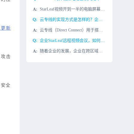
StarLeaf视频开到一半的电脑屏幕变白，共享中断，视频掉线，模糊，主要是网络问题，StarLeaf视频会议对端服务器在国外欧美等国家，服务器数据传输缓慢，有丢包的原因。解决StarLeaf视频电话
云专线的实现方式是怎样的？企业为什么要选择云专线呢?
期更新
云专线（Direct Connect）用于搭建用户本地数据中心与华为云VPC之间高速、低时延、稳定安全的专属连接通道，充分利用华为云服务优势的同时，继续使用现有的IT设施，实现灵活一体，可伸缩的混合云
企业StarLeaf远程视频会议，如何保证视频会议的效果和话音的品质?
随着企业的发展，企业在跨区域和跨国经营中，经常需要StarLeaf视频会议来解决企业内部遇到的问题，比如：1、定期的内部会议;2、商务谈判;3、项目进程与探讨等而StarLeaf远程视频会议，常常会因
在攻击
络安全