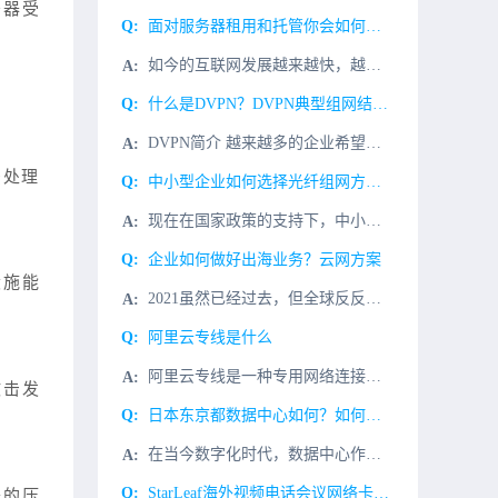
务器受
面对服务器租用和托管你会如何选择？
如今的互联网发展越来越快，越来越多的企业放弃使用自建数据中心而改用IDC，他们可以通过使用服务器托管来进行共享优质网络资源，而且在提高IT效果和控制IT风险的基础上减少了IT成本。那么用户面对服务器租
什么是DVPN？DVPN典型组网结构是什么？
DVPN简介 越来越多的企业希望利用公共网络组建VPN（Virtual Private Network，虚拟私有网络），连接地理位置不同的多个分支机构。然而，企业分支机构通常采用动态地址接入公共网络，...
法处理
中小型企业如何选择光纤组网方式？
现在在国家政策的支持下，中小企业不断涌现，随着互联网的发展，覆盖人们生活的各个方面，这些中小企业的工作也与互联网不可分割，局域网带宽需求和5G的到来，光纤已成为局域网网络的主要传输媒介。如何选择合适的
企业如何做好出海业务？云网方案
设施能
2021虽然已经过去，但全球反反复复的疫情，以及种种不确定性，仍催促着企业不断探索转型和增长之路。而海外市场正成为中国企业发展新的蓝海。几十年改革开放的积累和互联网的飞速发展，使得中国企业创新力和竞争
阿里云专线是什么
阿里云专线是一种专用网络连接服务，主要用于提供与阿里云数据中心之间的高速、稳定、可靠、安全的数据传输通道。它可以为您提供高质量的网络连接，满足您业务对网络的高性能、高容量、高可靠性和高安全性的需求。阿
攻击发
日本东京都数据中心如何？如何选择机房服务商？
在当今数字化时代，数据中心作为支撑互联网和云计算的基础设施，其重要性不言而喻。日本东京都及其周边地区，尤其是千叶县印西市，已经成为数据中心的集聚地，吸引了全球众多IT巨头的目光。小编今天和大家聊一下，
StarLeaf海外视频电话会议网络卡慢企业专线方案
器的压