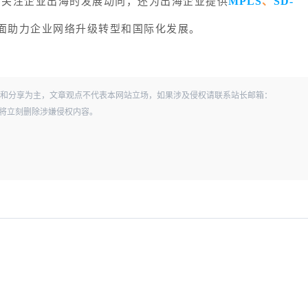
MPLS
SD-
密切关注企业出海的发展动向，还为出海企业提供
、
全面助力企业网络升级转型和国际化发展。
和分享为主，文章观点不代表本网站立场，如果涉及侵权请联系站长邮箱：
经查实，将立刻删除涉嫌侵权内容。