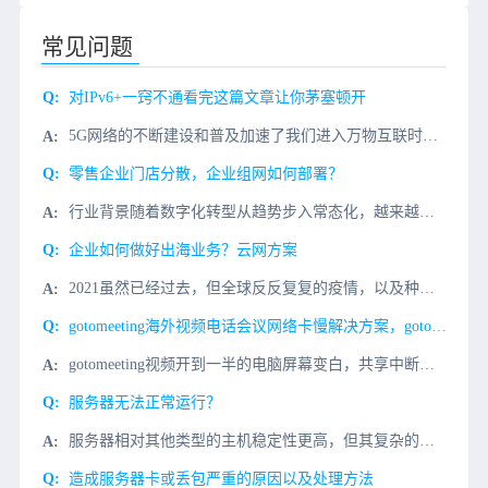
常见问题
对IPv6+一窍不通看完这篇文章让你茅塞顿开
5G网络的不断建设和普及加速了我们进入万物互联时代的步伐。我们的整个互联网正在发生翻天覆地的变化。网络连接数量和流量的快速增加对网络的承载和传输能力提出了前所未有的挑战。除了速度和带宽，5G在垂直行业
零售企业门店分散，企业组网如何部署？
行业背景随着数字化转型从趋势步入常态化，越来越多的零售企业深刻领会到新技术对行业的重塑力量。对零售企业而言，在数字化与智能化过程中，需对新零售实现的基础（网络）进行规划与实施，以实现总部与门店、门店与
企业如何做好出海业务？云网方案
2021虽然已经过去，但全球反反复复的疫情，以及种种不确定性，仍催促着企业不断探索转型和增长之路。而海外市场正成为中国企业发展新的蓝海。几十年改革开放的积累和互联网的飞速发展，使得中国企业创新力和竞争
gotomeeting海外视频电话会议网络卡慢解决方案，gotomeeting视频专线
gotomeeting视频开到一半的电脑屏幕变白，共享中断，视频掉线，模糊，主要是网络问题，gotomeeting视频会议对端服务器在国外欧美等国家，服务器数据传输缓慢，有丢包的原因。解决gotome...
服务器无法正常运行？
服务器相对其他类型的主机稳定性更高，但其复杂的构造也导致不稳定的影响较多，服务器设备运行复杂，在没有专业团队帮助的前提下，最好不要擅自进行修复，但可以从以下几个方面先行判
造成服务器卡或丢包严重的原因以及处理方法