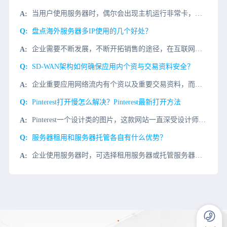
当用户使用服务器时，偶尔会出现主机运行非常卡，或严重丢失包无法连接。造成这种情况的原因有很多。当我们遇到这个问题时，我们应该首先逐步调查它。今天，我们将了解服务器卡或丢失包的严重原因和处理方法丢包、卡
盘点海外服务器多IP使用的几个好处？
企业需要不断发展，不断开拓销售的途径，在互联网高速发展的情况下，线上业务慢慢的占据了很多企业的大部分业务，线上平台的建设和完善也慢慢成为企业的重点，独立的海外服务器以及独立的IP也开始成为企业的首选，
SD-WAN架构如何确保应用内个资与交易资料安全？
企业重要应用网络流内有个资以及重要交易资料，而因为一些原因，核心应用网络流无法随意访问。而在这些线路又都有独立设备、独立线路处理，那它们在 SD-WAN 架构内要怎么运行呢？这个问题不仅发生在信用卡交
Pinterest打开慢怎么解决？Pinterest最新打开方法
Pinterest一个设计类的图片，这款网站一直深受设计师们的喜爱，到了今天还有很多朋友都说打开Pinterest网站显示无法访问，那么Pinterest网站应该怎么进呢?小编今天介绍几种Pinter
服务器租用和服务器托管各自有什么优势？
企业使用服务器时，可选择租用服务器或托管服务器。两者的相似之处在于都把服务器放在一起IDC服务提供商的机房，但两者的区别在于谁配置了服务器。例如，租赁服务器业务通常是直接租赁商的云服务器产品，服务器托