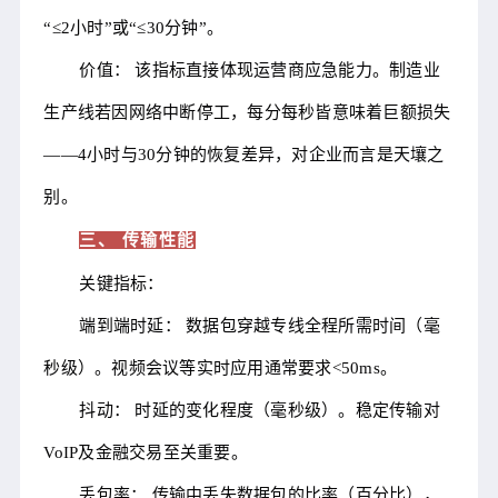
“≤2小时”或“≤30分钟”。
价值： 该指标直接体现运营商应急能力。制造业
生产线若因网络中断停工，每分每秒皆意味着巨额损失
——4小时与30分钟的恢复差异，对企业而言是天壤之
别。
三、 传输性能
关键指标：
端到端时延： 数据包穿越专线全程所需时间（毫
秒级）。视频会议等实时应用通常要求<50ms。
抖动： 时延的变化程度（毫秒级）。稳定传输对
VoIP及金融交易至关重要。
丢包率： 传输中丢失数据包的比率（百分比），