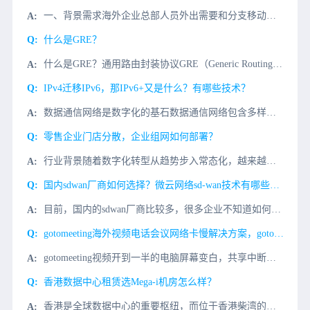
一、背景需求海外企业总部人员外出需要和分支移动办公BlueJeans视频会议协同办公视频会议，国内同事BlueJeans视频会议打开很慢，经常视频会议发送失败，希望用BlueJeans视频会议统一办公
什么是GRE？
什么是GRE？通用路由封装协议GRE（Generic Routing Encapsulation）提供了将一种协议的报文封装在另一种协议报文中的机制，是一种隧道封装技术。GRE可以封装组播数据，并可以
IPv4迁移IPv6，那IPv6+又是什么？有哪些技术？
数据通信网络是数字化的基石数据通信网络包含多样化的数据通信设备。数字化世界联接个人、企业及算力。数据通信网络是数字化世界的基石。使用网络模型理解数据通信网络IP转发过程IP是网络层最重要的协议之一。设
零售企业门店分散，企业组网如何部署？
行业背景随着数字化转型从趋势步入常态化，越来越多的零售企业深刻领会到新技术对行业的重塑力量。对零售企业而言，在数字化与智能化过程中，需对新零售实现的基础（网络）进行规划与实施，以实现总部与门店、门店与
国内sdwan厂商如何选择？微云网络sd-wan技术有哪些优势?
目前，国内的sdwan厂商比较多，很多企业不知道如何选择，也不知道哪一个厂商的产品性价比比较高。其实有一些国内sdwan厂商的产品是可以免费试用，可能大家不知道而已。那么，国内sdwan厂商如何选择？
gotomeeting海外视频电话会议网络卡慢解决方案，gotomeeting视频专线
gotomeeting视频开到一半的电脑屏幕变白，共享中断，视频掉线，模糊，主要是网络问题，gotomeeting视频会议对端服务器在国外欧美等国家，服务器数据传输缓慢，有丢包的原因。解决gotome...
香港数据中心租赁选Mega-i机房怎么样？
香港是全球数据中心的重要枢纽，而位于香港柴湾的MEGA-i机房，更是其中的佼佼者。MEGA-i机房是全球最大型符合国际Tier 3+标准的数据中心之一。这个数据中心占地超过350,000平方呎，位于自