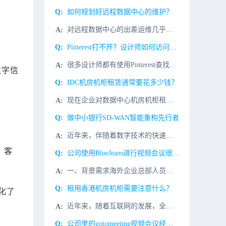
​如何规划好远程数据中心的维护？
对远程数据中心的出差运维几乎总是会受到工作进度的限制，因此其成败往往决定于你是否有良好的组织、计划，聘请的管理人员是否有这方面的经验，这篇文章中有一些技巧有助于确保你的下一个远程数据中心的维护是否成功
Pinterest打不开？设计师如何访问Pinterest呢？
很多设计师都有使用Pinterest查找素材寻找灵感的习惯，经常会遇到打不开或者打开慢的情况，可以说算得上是设计界共同面临的问题。但是不少设计师出于工作或学习需求仍需访问Pinterest。为什么Pi
数字信
IDC机房机柜租赁通常要花多少钱？
现在企业对数据中心机房机柜租赁的需求日益增长。今天就给大家科普一下机柜租赁的费用，帮助一些想要租赁机柜的粉丝们。了解这些因素也可以帮助企业做出明智的决策。首先影响机柜租赁价格的主要因素：地理位置： 机
做中小银行SD-WAN智能重构先行者
近年来，伴随着数字技术的快速发展，银行业持续深耕金融科技领域，创新产品和服务，高质量推进金融数字化转型。如今，基于金融创新的数字化转型成为整个行业的“新基建”，人工智能、大数据、云计算、物联网与金融科
，客
公司使用BlueJeans进行视频会议很卡很慢怎么解决？
一、背景需求海外企业总部人员外出需要和分支移动办公BlueJeans视频会议协同办公视频会议，国内同事BlueJeans视频会议打开很慢，经常视频会议发送失败，希望用BlueJeans视频会议统一办公
租用香港机房机柜需要注意什么？
化了
近年来，随着互联网的发展，全球IDC行业的需求不断增长。例如，通过互联网+快速发展的大型企业往往对数据机房的机柜有很大的需求。通过机柜部署服务器获得足够的网络和电力资源。香港机房的机柜一直是国内外用户
公司里的gotomeeting视频会议经常卡顿怎么解决？