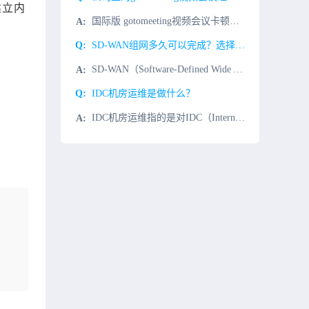
建立内
国际版 gotomeeting视频会议卡顿一般是这几个原因造成。 1、企业办公计算机性能不足，造成打开缓慢；解决办法：重点升级计算机cpu和内存。 2、网络问题：由国外客户发起gotomeeting视...
SD-WAN组网多久可以完成？选择服务商需注意什么？
SD-WAN（Software-Defined Wide Area Network，软件定义广域网）作为近年来企业网络架构的新宠，以其优越的灵活性、快速部署和成本效益高等特性逐渐成为广域网技术的革新方
IDC机房运维是做什么？
IDC机房运维指的是对IDC（Internet Data Center）机房的管理和维护，具体包括：设备维护：确保机房的设备，如服务器、存储、网络设备等，处于正常运行状态。环境监控：监测机房的温度、湿