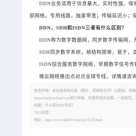
DDN业务适用于信息量大、实时性强、保
部网络。专用线路，独家带宽；传输延迟小；
DDN、SDH和ISDN三者有什么区别？
DDN称为数字数据网，同步数字传输网，无
SDH同步数字系统，帧结构简单，易于，支持
ISDN综合服务数字网络，早期数字信号传
微云网络推出点对点全球专线，详情请咨
免责声明：本站发布的内容（图片、视频和文字）以原创、转载
shawn.lee@vecloud.com进行举报，并提供相关证据，一
标题：什么是DDN专线？
TAG标签：
地址：https://www.kd010.com/cjwt/1228.html