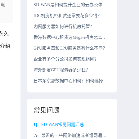
接电
SD-WAN是如何提升企业的云办公体验的？
IDC机房机柜租赁通常要花多少钱？
内网服务器如何进行机房托管?
供永久
香港数据中心租赁选Mega-i机房怎么样？
介绍
GPU服务器和CPU服务器有什么不同？
企业有多个分公司如何实现组网？
海外部署GPU服务器多少钱？
日本东京都数据中心如何？如何选择机房服务商？
常见问题
SD-WAN常见问题汇总
最近的一些网络加速或者组网通讯项目中，经常会有SD-WAN组网优化，因此SD-WAN到底是什么？有什么用用处？为什么类型的客户提供哪些价值？因此，小编针对大家的一些问题，特地做一次汇总,那我们一起往下