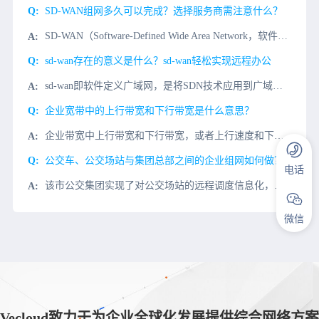
SD-WAN组网多久可以完成？选择服务商需注意什么？
SD-WAN（Software-Defined Wide Area Network，软件定义广域网）作为近年来企业网络架构的新宠，以其优越的灵活性、快速部署和成本效益高等特性逐渐成为广域网技术的革新方
sd-wan存在的意义是什么？sd-wan轻松实现远程办公
sd-wan即软件定义广域网，是将SDN技术应用到广域网场景中所形成的一种服务，这种服务用于连接广阔地理范围的企业网络、数据中心、互联网应用及云服务。通过sd-wan不仅可以简化网络管理、部署，还能使
企业宽带中的上行带宽和下行带宽是什么意思？
企业带宽中上行带宽和下行带宽，或者上行速度和下行速度是什么意思？在设置路由器限速和配置其他软件时，经常会遇到上行速度和下行速度。很多用户根本不知道这两种意思，更不知道配置。微云网络将为大家进行详细的介
公交车、公交场站与集团总部之间的企业组网如何做？
电话
该市公交集团实现了对公交场站的远程调度信息化，公交集团统一管控所有系统及数据。下图A为公交集团总部，B为市内公交场站，A—B已有专线连接。C为郊区公交场站。项目需求1、简单快速的实现公交集团和所辖公交
微信
Vecloud致力于为企业全球化发展提供综合网络方案