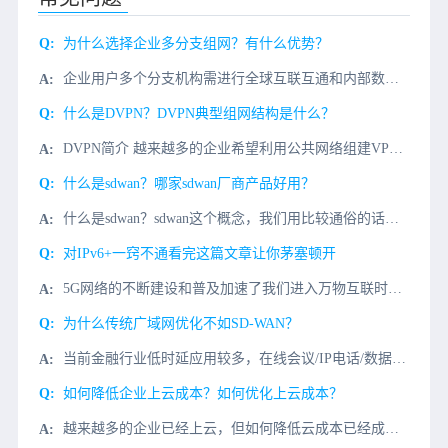
为什么选择企业多分支组网？有什么优势？
企业用户多个分支机构需进行全球互联互通和内部数据访问，采用专线组网的方式通常开通周期长、费用高、灵活性差，而传统互联网安全性差、访问速度慢。行业挑战开通周期长、无法有效的利用广域网技术、无法提供灵活智
什么是DVPN？DVPN典型组网结构是什么？
DVPN简介 越来越多的企业希望利用公共网络组建VPN（Virtual Private Network，虚拟私有网络），连接地理位置不同的多个分支机构。然而，企业分支机构通常采用动态地址接入公共网络，...
什么是sdwan？哪家sdwan厂商产品好用？
什么是sdwan？sdwan这个概念，我们用比较通俗的话来解释一下。首先我们都知道公交车专用道，不允许其他车辆抢占，然后优先保证专用道的完整，同时设置紧急预案，道路出现问题或是车出现问题，及时处理。而
对IPv6+一窍不通看完这篇文章让你茅塞顿开
5G网络的不断建设和普及加速了我们进入万物互联时代的步伐。我们的整个互联网正在发生翻天覆地的变化。网络连接数量和流量的快速增加对网络的承载和传输能力提出了前所未有的挑战。除了速度和带宽，5G在垂直行业
为什么传统广域网优化不如SD-WAN？
当前金融行业低时延应用较多，在线会议/IP电话/数据库等实时同步业务，对传统网络提出了更高的质量要求，企业在应对时往往只能选择运营商提供专线链路来保障业务。出现大量灵活与及时性更高场景，企业布署在各地
如何降低企业上云成本？如何优化上云成本？
越来越多的企业已经上云，但如何降低云成本已经成为企业上云后的一个难题。随着云计算成本的不成比例扩大，公司不得不制定削减费用的计划，甚至面临资本流动断裂的风险。我们发现许多公司开始考虑放弃公有云。事实上