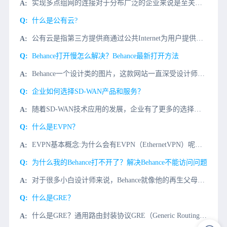
实现多点组网的连接对于分布广泛的企业来说是至关重要的。基于SD-WAN（Software-Defined Wide Area Network）的解决方案是当前业界实现多点组网的流行选择，它提供了一个灵
什么是公有云?
公有云是指第三方提供商通过公共Internet为用户提供的云服务，用户可以通过Internet访问云并享受各类服务，包括并不限于计算、存储、网络等。公有云服务的模式可以是免费或按量付费。公有云的特点和
Behance打开慢怎么解决？Behance最新打开方法
Behance一个设计类的图片，这款网站一直深受设计师们的喜爱，到了今天还有很多朋友都说打开Behance网站显示无法访问，那么Behance网站应该怎么进呢?小编今天介绍几种Behance网站访问解
企业如何选择SD-WAN产品和服务？
随着SD-WAN技术应用的发展，企业有了更多的选择，但考虑到安全性、稳定性和网络成本，如何选择最合适的SD-WAN产品和服务？微云小编为您解惑。先来看看国内SDWAN市场的一些情况。国内SDWAN 鱼
什么是EVPN？
EVPN基本概念:为什么会有EVPN（EthernetVPN）呢？最初的VXLAN方案（RFC7348）中没有定义控制平面，是手工配置VXLAN隧道，然后通过流量泛洪的方式进行主机地址的学习。这种方式
为什么我的Behance打不开了？解决Behance不能访问问题
对于很多小白设计师来说，Behance就像他的再生父母，给予他不断的灵感和帮助。但是，最近Behance居然不能访问了？如何解决这个大麻烦？我们先了解一下为什么访问Behance慢？1、Behance
什么是GRE？
什么是GRE？通用路由封装协议GRE（Generic Routing Encapsulation）提供了将一种协议的报文封装在另一种协议报文中的机制，是一种隧道封装技术。GRE可以封装组播数据，并可以