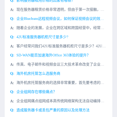
影响服务器租用价格的因素有哪些？
现在服务器租赁价格非常透明，但由于第一次接触，许多企业可能对服务器租赁市场和服务器租赁价格了解不多。今天我们来介绍一下影响公司服务器租赁价格的因素有哪些？一、机房机房有很多选择，如电信机房、移动机房、
企业BlueJeans远程视频会议，如何保证视频会议的效果和话音的品质?
随着企业的发展，企业在跨区域和跨国经营中，经常需要BlueJeans视频会议来解决企业内部遇到的问题，比如：1、定期的内部会议;2、商务谈判;3、项目进程与探讨等而BlueJeans远程视频会议，常常
42U标准服务器机柜尺寸是多少?
客户经常问我们42U标准服务器机柜尺寸是多少？42U机柜的大小是多少？这些问题一直是需要租用机柜的用户更关心和关注的问题，今天小编会回答你。42U机柜尺寸标准服务器在了解42U在标准服务器机柜尺寸之前
SD-WAN能否加速海外Office 365体验的提升？
传真、电子邮件和视频会议三大技术革命改变了企业用户的传统通信方式，有效降低了通信成本，大大提高了通信效率。而微软的office365产品已经成为跨平台办公市场的主流。随着企业规模的扩大，跨平台办公服务
海外机房托管怎么选服务商
海外机房托管服务商的选择非常重要，首先要考虑的是服务商的可靠性，一定要选择有实力的服务商，其次要考虑的是服务商的服务质量，要求服务商提供稳定、可靠的服务；最后要考虑的是服务商的服务价格，要求服务商提供
企业组网存在哪些痛点？
企业组网痛点组网成本高传统网络架构无法自动编排，广域网互联成本高、专线组网费用昂贵、硬件设备资金投入高稳定性差企业办公的关键应用稳定性差、并且应用识别能力低、受互联网波动影响大，难以支撑新技术运维困难
造成服务器卡或丢包严重的原因以及处理方法