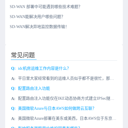
SD-WAN 部署中可能遇到哪些技术难题？
SD-WAN能解决用户哪些问题？
SD-WAN解决异地监控数据传输！
常见问题
​idc机房运维工作内容是什么？
平日里大家经常看到的运维人员似乎都不是很忙，那么idc公司在idc机房安排的专业运维人员，具体是干什么的？下面微云网络小编来为大家简单说说我司的运维人员在机房都负责哪些内容。微云网络idc机房运维人员
配置路由注入功能
配置路由注入功能仅在IKE动态协商方式建立IPSec隧道情形下可行，手工方式建立IPSec隧道情形下不可行。启用了路由注入功能后，设备会根据安全策略中引用的ACL中各规则的目的地来生成路由，路由的下一
美国微软Azure与日本AWS如何做跨云互联？
美国微软Azure部署在美东或美西，日本AWS位于东京或大阪区域。要实现这两个云之间的互联，核心目标是让双方VPC内的服务器、数据库等资源能通过私有IP直接通信，不走公网，从而降低延迟、提高安全性和带