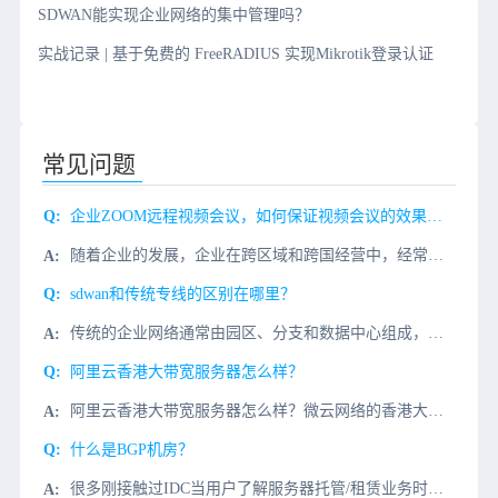
SDWAN能实现企业网络的集中管理吗？
实战记录 | 基于免费的 FreeRADIUS 实现Mikrotik登录认证
常见问题
企业ZOOM远程视频会议，如何保证视频会议的效果和话音的品质?
随着企业的发展，企业在跨区域和跨国经营中，经常需要ZOOM视频会议来解决企业内部遇到的问题，比如： 1、定期的内部会议; 2、商务谈判; 3、项目进程与探讨等 而ZOOM远程视频会议，常常会因
sdwan和传统专线的区别在哪里？
传统的企业网络通常由园区、分支和数据中心组成，通过企业WAN网络相互连接。长期以来，为了保证服务质量，企业WAN网络互联通常采用运营商的传统专线。虽然网络质量有保证，但业务开通繁琐，时间长，专线价格昂
阿里云香港大带宽服务器怎么样？
阿里云香港大带宽服务器怎么样？微云网络的香港大带宽服务器具有20-100M弹性阿里云8线BGP大带宽，100%国际+100%回国，搭配微云网络香港T3+数据中心，自有IP高性能物理服务器，与阿里云（香
什么是BGP机房？
很多刚接触过IDC当用户了解服务器托管/租赁业务时，他们会听到销售人员介绍机房的优势BGP机房，那么什么是BGP机房？BGP机房有哪些优点？首先，BGP机房是指多线机房，与单线机房相对应。让我们了解一