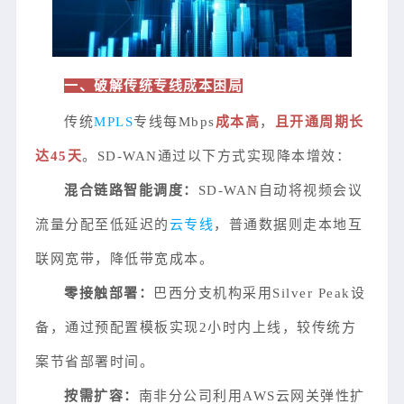
一、破解传统专线成本困局
传统
MPLS
专线每Mbps
成本
高
，
且开通周期长
达45天
。SD-WAN通过以下方式实现降本增效：
混合链路智能调度：
SD-WAN自动将视频会议
流量分配至低延迟的
云专线
，普通数据则走本地互
联网宽带，降低带宽成本。
零接触部署：
巴西分支机构采用Silver Peak设
备，通过预配置模板实现2小时内上线，较传统方
案节省部署时间。
按需扩容：
南非分公司利用AWS云网关弹性扩