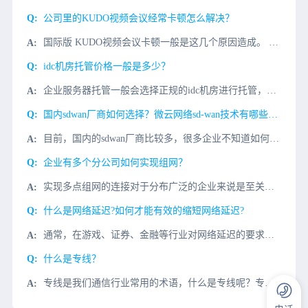
公司里的KUDO视频会议经常卡顿怎么解决？
国际版 KUDO视频会议卡顿一般是这几个原因造成。 1、企业办公计算机性能不足，造成打开缓慢；解决办法：重点升级计算机cpu和内存。 2、网络问题：由国外客户发起KUDO视频电话会议很卡顿,那
idc机房托管价格一般是多少？
企业服务器托管一般会选择正规的idc机房进行托管，而不同等级的idc机房价格也有所不同，市面上的T3+级别idc机房托管费用一般为多少？下面微云网络小编就为大家简单说一下：以T3+标准idc机房中国电
国内sdwan厂商如何选择？微云网络sd-wan技术有哪些优势?
目前，国内的sdwan厂商比较多，很多企业不知道如何选择，也不知道哪一个厂商的产品性价比比较高。其实有一些国内sdwan厂商的产品是可以免费试用，可能大家不知道而已。那么，国内sdwan厂商如何选择？
企业有多个分公司如何实现组网？
实现多点组网的连接对于分布广泛的企业来说是至关重要的。基于SD-WAN（Software-Defined Wide Area Network）的解决方案是当前业界实现多点组网的流行选择，它提供了一个灵
什么是网络延迟?如何才能有效的缩短网络延迟?
通常，在游戏、证券、金融等行业对网络延迟的要求比较高，一旦因网络出现故障，比如网络延迟大、丢包严重的情形，将造成的严重的财务损失。那么影响网络延迟的主要因素是什么?如何缩短网络延迟?什么是网络延迟?网
什么是专线？
专线是我们通信行业常用的术语，什么是专线呢？专线一般分为三层专线和二层专线，三层专线一般指MPLS VPN.我们日常说的专线基本指二层专线。二层专线相当于运营商给你一条线，两端连接PC,分别配置192