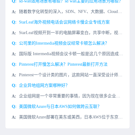
sd-wan适用场景有哪些？sd wan主要的应用场景为哪些？
随着数字化转型的深入，SDN、NFV、大数据、Cloud、AI 等新技术的不断发展，以及移动办公、移动 APP的持续进步，企业内部分支与总部之间、企业内部分支之间、企业与企业数据中心云平台之间的交互日
StarLeaf海外视频电话会议网络卡慢企业专线方案
StarLeaf视频开到一半的电脑屏幕变白，共享中断，视频掉线，模糊，主要是网络问题，StarLeaf视频会议对端服务器在国外欧美等国家，服务器数据传输缓慢，有丢包的原因。解决StarLeaf视频电话
公司里的Intermedia视频会议经常卡顿怎么解决？
国际版 Intermedia视频会议卡顿一般是这几个原因造成。1、企业办公计算机性能不足，造成打开缓慢；解决办法：重点升级计算机cpu和内存。2、网络问题：由国外客户发起Intermedia视频电话会
Pinterest打开慢怎么解决？Pinterest最新打开方法
Pinterest一个设计类的图片，这款网站一直深受设计师们的喜爱，到了今天还有很多朋友都说打开Pinterest网站显示无法访问，那么Pinterest网站应该怎么进呢?小编今天介绍几种Pinter
企业异地组网方案哪种好？
企业组网是一个非常重要的事情，因为现在很多企业都已经实现了跨地域的经营，分公司和分公司之间的网络，如果不能做到互联互通的话，那么就会给企业带来比较大的麻烦。因为如果企业使用局域网的话，那么数据安全是有
美国微软Azure与日本AWS如何做跨云互联？
美国微软Azure部署在美东或美西，日本AWS位于东京或大阪区域。要实现这两个云之间的互联，核心目标是让双方VPC内的服务器、数据库等资源能通过私有IP直接通信，不走公网，从而降低延迟、提高安全性和带