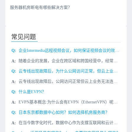
服务器机房断电有哪些解决方案？
常见问题
企业Intermedia远程视频会议，如何保证视频会议的效果和话音的品质?
随着企业的发展，企业在跨区域和跨国经营中，经常需要Intermedia视频会议来解决企业内部遇到的问题，比如：1、定期的内部会议;2、商务谈判;3、项目进程与探讨等而Intermedia远程视频会议，
云专线出现故障后，为什么公网访问正常，但云上业务却无法连接？
云专线出现故障后，公网访问正常但云上业务无法连接，这个现象在运维工作中很常见。根本原因在于公网和专线走的是两条完全独立的网络路径，它们的路由表、网关设备和访问控制策略都是隔离的。专线断了，只影响专线这
什么是EVPN？
EVPN基本概念:为什么会有EVPN（EthernetVPN）呢？最初的VXLAN方案（RFC7348）中没有定义控制平面，是手工配置VXLAN隧道，然后通过流量泛洪的方式进行主机地址的学习。这种方式
日本东京都数据中心如何？如何选择机房服务商？
在当今数字化时代，数据中心作为支撑互联网和云计算的基础设施，其重要性不言而喻。日本东京都及其周边地区，尤其是千叶县印西市，已经成为数据中心的集聚地，吸引了全球众多IT巨头的目光。小编今天和大家聊一下，