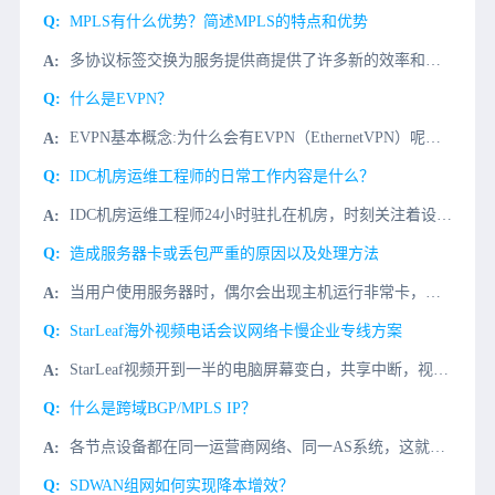
MPLS有什么优势？简述MPLS的特点和优势
多协议标签交换为服务提供商提供了许多新的效率和控制功能。由于该技术在电信网络中被广泛采用，因此MPLS的好处当然已经引起注意。那些MPLS的特点和优势是什么呢？更低的花费MPLS是2.5层技术。它允许
什么是EVPN？
EVPN基本概念:为什么会有EVPN（EthernetVPN）呢？最初的VXLAN方案（RFC7348）中没有定义控制平面，是手工配置VXLAN隧道，然后通过流量泛洪的方式进行主机地址的学习。这种方式
IDC机房运维工程师的日常工作内容是什么？
IDC机房运维工程师24小时驻扎在机房，时刻关注着设备的问题，如主机监控、信息统计、硬件维护、系统维护、网络维护等，那么IDC机房运维工程师的日常工作内容是什么？1、对IDC机房设备进行日常巡检、故障
造成服务器卡或丢包严重的原因以及处理方法
当用户使用服务器时，偶尔会出现主机运行非常卡，或严重丢失包无法连接。造成这种情况的原因有很多。当我们遇到这个问题时，我们应该首先逐步调查它。今天，我们将了解服务器卡或丢失包的严重原因和处理方法丢包、卡
StarLeaf海外视频电话会议网络卡慢企业专线方案
StarLeaf视频开到一半的电脑屏幕变白，共享中断，视频掉线，模糊，主要是网络问题，StarLeaf视频会议对端服务器在国外欧美等国家，服务器数据传输缓慢，有丢包的原因。解决StarLeaf视频电话
什么是跨域BGP/MPLS IP？
各节点设备都在同一运营商网络、同一AS系统，这就同时要求VPN网络所连接的各个客户站点（如公司总部和分支机构）都在同一城市中。因为不同城市的运营商，即使是同一品牌的也是各自独立管理的，不可能在同一个A
SDWAN组网如何实现降本增效？