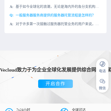
基于如今全球化的浪潮，无论是海内外的各分支机构之间的联系，还是国内企业向海外输出物美价廉的中国商品，使得外贸、电商的日益成熟，都离不开网络。互联网时代，制造信息差或者获取最新信息的纽带，就在与网络。大
一般服务器服务商提供的服务器托管流程是怎样的？
对于许多第一次接触过服务器托管业务的用户来说，他们通常需要首先了解很多问题：例如，他们的服务器需要如何托管？如何找到一个好的服务器托管人？等等。今天，当我们决定托管服务器时，一般服务器服务提供商提供的
Vecloud致力于为企业全球化发展提供综合网络方案
电话
开启合作
微信
7x24小时
全球可达