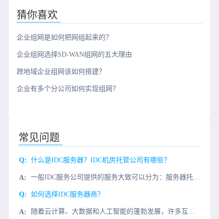
猜你喜欢
企业组网是如何把网组起来的？
企业组网选择SD-WAN组网的五大理由
跨地域企业组网该如何搭建？
企业有多个分公司如何实现组网？
常见问题
什么是IDC服务器？IDC机房托管公司有哪些？
一般IDC服务公司提供的服务大致可以分为：服务器托管、服务器出租、带宽及IP增值服务、应用服务等。而微云网络公司就是一家致力于IDC服务的公司，公司骨干均有5年以上从业经验，下面小编就IDC服务器这一
如何选择IDC服务器商？
随着云计算、大数据和人工智能的蓬勃发展，许多互联网初创公司都在各自的领域努力赢得一席之地。其中，云服务器和物理服务器的支持是分不开的用户需要托管服务器，如何选择IDC服务器商？实际调查IDC服务器的机