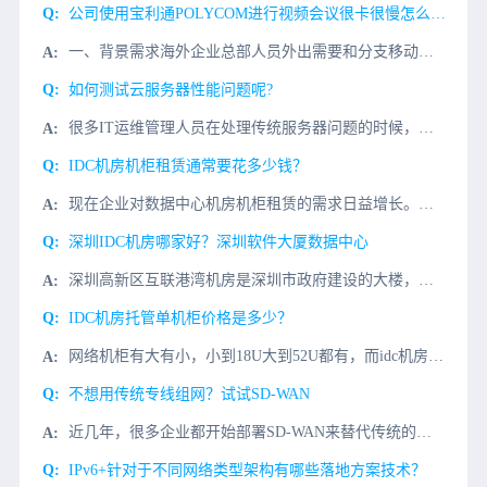
公司使用宝利通POLYCOM进行视频会议很卡很慢怎么解决？
一、背景需求海外企业总部人员外出需要和分支移动办公宝利通POLYCOM视频会议协同办公视频会议，国内同事宝利通POLYCOM视频会议打开很慢，经常视频会议发送失败，希望用宝利通POLYCOM视频会议统
如何测试云服务器性能问题呢?
很多IT运维管理人员在处理传统服务器问题的时候，因为对系统很熟悉，可以快速排查传统系统可能存在的问题。但是，当使用云服务器以后遇到一些问题时，因为对云服务器系统缺乏深入的了解，不能及时测试基于云服务器
IDC机房机柜租赁通常要花多少钱？
现在企业对数据中心机房机柜租赁的需求日益增长。今天就给大家科普一下机柜租赁的费用，帮助一些想要租赁机柜的粉丝们。了解这些因素也可以帮助企业做出明智的决策。首先影响机柜租赁价格的主要因素：地理位置： 机
深圳IDC机房哪家好？深圳软件大厦数据中心
深圳高新区互联港湾机房是深圳市政府建设的大楼，主要功能是数据中心、政府办公、国家重点高技术企业的入驻，是深圳市政府的重要接待场所，大楼管理严谨，IDC所处的大楼环境安全可靠。数据中心详情建筑 总面积1
IDC机房托管单机柜价格是多少？
网络机柜有大有小，小到18U大到52U都有，而idc机房常见的机柜为42U居多，该机柜高2米、宽0.6米、深0.8米标准服务器机柜，目前中国电信西部信息中心机柜就是采用的42U标准机柜。国内四川成都中
不想用传统专线组网？试试SD-WAN
近几年，很多企业都开始部署SD-WAN来替代传统的专线解决方案。SD-WAN可以充分利用现有网络资源，通过精细化的业务QoS保障，提供高效、成本适中、安全稳定的类专线业务服务。传统专线方案成本居高不下
IPv6+针对于不同网络类型架构有哪些落地方案技术？