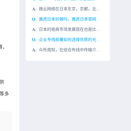
微云网络在日本东京，京都，北海道机房都有数据中心，具有服务器自助管理系统，实时流量分析情报系统。为您的日本服务器提供高速，安全，稳定的运行环境。日本ADSL直连中国电信与网通骨干机房及欧美，东南亚地区
雅虎日本好做吗，雅虎日本官网上不去怎么办？
；
日本的电商市场发展现在也是比较快的，目前知名的日本电商平台主要有亚马逊日本站、Rakuten乐天及雅虎日本。雅虎日本有Shopping和Paypay Mall两种模式，也是受到比较多消费者的欢迎的。当
企业专线部署如何选择优质的光纤光缆？
碍，
众所周知，在综合布线中传输介质的质量对整个工程非常重要，这不仅是综合布线工程的使用寿命，也是其质量和性能的保证。由于光纤具有抗电磁干扰强、信号衰减少、容量大、重量轻、体积小、传输距离长等优点，人们往往
供
等多