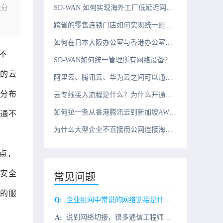
业分
SD-WAN 如何实现海外工厂低延迟网络？
跨省的零售连锁门店如何实现统一组网？
如何在日本大阪办公室与香港办公室之间搭建组网？
不
SD-WAN如何统一管理所有网络设备？
的云
阿里云、腾讯云、华为云之间可以通过云专线互联吗？
分布
云专线接入流程是什么？为什么开通周期需要几周？
如何拉一条从香港腾讯云到新加坡AWS的10G云专线？
通不
为什么大型企业不直接用公网连接海外办公室？
点，
安全
常见问题
的服
企业组网中常说的网络割接是什么？
说到网络切接，很多通信工程师都直摇头。不是每个人都愿意做这个项目。为什么？临晨一两点才能开始工作，还要拿出七倍十倍的细心才能把工作做好。下面和大家聊聊什么是网络割接？为什么没人喜欢搞？一、什么是网络割