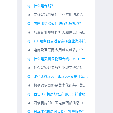
什么是专线？
专线是我们通信行业常用的术语，什么是专线呢？专线一般分为三层专线和二层专线，三层专线一般指MPLS VPN.我们日常说的专线基本指二层专线。二层专线相当于运营商给你一条线，两端连接PC,分别配置192
内网服务器如何进行机房托管?
随着企业规模的扩大和信息化需求的提升，越来越多的企业选择将内网服务器托管到专业的数据中心（IDC机房）。机房托管不仅能提供稳定的网络环境和电力支持，还能增强服务器的安全性和管理效率。以下将介绍内网服务
几U服务器更适合选择企业海外托管？
电商及互联网应用越来越多，企业及个人都有可能选择使用自己的服务器托管到专业的IDC机房中来得到最佳的环境与互联网带宽的获取，然而在选购时都会被问到：“您的服务器是几U的呀？”，所以下面我们就简单的介绍
什么是天翼云物理专线、MSTP专线、MPLS专线？
什么是物理专线？物理专线是对接入点和本地数据中心之间建立的网络线路的抽象，以方便对线路进行管理。您需要通过一条租用运营商的运营物理专线将本地数据中心连接到接入点，建立专线连接。普通用户可以申请普通物理
IPv4迁移IPv6，那IPv6+又是什么？有哪些技术？
数据通信网络是数字化的基石数据通信网络包含多样化的数据通信设备。数字化世界联接个人、企业及算力。数据通信网络是数字化世界的基石。使用网络模型理解数据通信网络IP转发过程IP是网络层最重要的协议之一。设
西信IDC机房地址在哪儿？托管服务怎么样？
西信机房即中国电信西部信息中心，机房位于：成都市高新区天府新城益州大道中段1666号（益州大道与天府四街交叉口），是我国西南地区少有的电信钻石5星级机房，电信集团投建的第一个全国级灾难备份样板机房。都
日本IDC机房可以提供哪些服务？