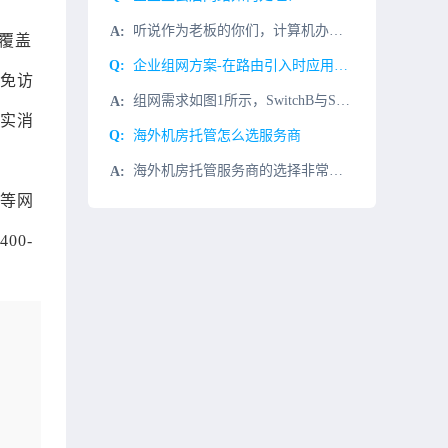
听说作为老板的你们，计算机办公这块整的还是老一套？自己搭建机房，购买服务器，防火墙，专门的维护人员维护网络，对于上云后的“我”，对这些通通Say No！那么，来聊聊“企业上云”打个比方过去你的企业要用
覆盖
企业组网方案-在路由引入时应用路由策略
免访
组网需求如图1所示，SwitchB与SwitchA之间通过OSPF协议交换路由信息，与SwitchC之间通过IS-IS协议交换路由信息。用户希望在SwitchB上将IS-IS网络中路由引入到OSPF网
实消
海外机房托管怎么选服务商
海外机房托管服务商的选择非常重要，首先要考虑的是服务商的可靠性，一定要选择有实力的服务商，其次要考虑的是服务商的服务质量，要求服务商提供稳定、可靠的服务；最后要考虑的是服务商的服务价格，要求服务商提供
网等网
00-