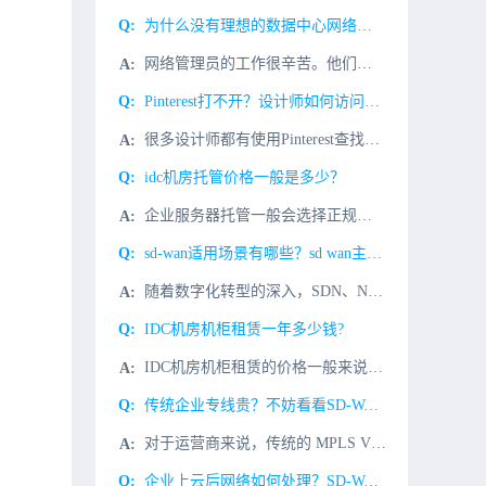
为什么没有理想的数据中心网络设计？
网络管理员的工作很辛苦。他们负责确保网络上所有用户、服务器和应用程序的连通性。他们的任务通常是在获得应用程序需求之前构建网络设计，这使得一个具有挑战性的项目更加困难。在这种情况下，网络管理员尝试找到一
Pinterest打不开？设计师如何访问Pinterest呢？
很多设计师都有使用Pinterest查找素材寻找灵感的习惯，经常会遇到打不开或者打开慢的情况，可以说算得上是设计界共同面临的问题。但是不少设计师出于工作或学习需求仍需访问Pinterest。为什么Pi
idc机房托管价格一般是多少？
企业服务器托管一般会选择正规的idc机房进行托管，而不同等级的idc机房价格也有所不同，市面上的T3+级别idc机房托管费用一般为多少？下面微云网络小编就为大家简单说一下：以T3+标准idc机房中国电
sd-wan适用场景有哪些？sd wan主要的应用场景为哪些？
随着数字化转型的深入，SDN、NFV、大数据、Cloud、AI 等新技术的不断发展，以及移动办公、移动 APP的持续进步，企业内部分支与总部之间、企业内部分支之间、企业与企业数据中心云平台之间的交互日
IDC机房机柜租赁一年多少钱?
IDC机房机柜租赁的价格一般来说是固定的，但全国各地由于成本差距，因此也有所偏差。但决定IDC机房机柜租赁的价格主要有3个因素：一是IDC机柜租赁所在地；二是机柜的线路类型（电信、联通、移动、双线、多
传统企业专线贵？不妨看看SD-WAN方案
对于运营商来说，传统的 MPLS VPN 企业专线业务通常在一张独立的骨干网上进行传输，主要面向对网络质量要求较高的政企客户。但随着互联网的发展，互联网的带宽资源越来越丰富，成本也越来越低，传统专线业
企业上云后网络如何处理？SD-WAN方案