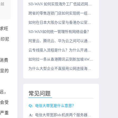
着越
SD-WAN 如何实现海外工厂低延迟网络？
跨省的零售连锁门店如何实现统一组网？
如何在日本大阪办公室与香港办公室之间搭建组网？
求旺
SD-WAN如何统一管理所有网络设备？
，印尼
阿里云、腾讯云、华为云之间可以通过云专线互联吗？
云专线接入流程是什么？为什么开通周期需要几周？
如何拉一条从香港腾讯云到新加坡AWS的10G云专线？
消费
为什么大型企业不直接用公网连接海外办公室？
显的
远，
常见问题
会受
电信大带宽是什么意思？
严重
电信大带宽即idc机房两个服务器之间传输的量，这个量一般为1000M/S的服务器带宽，不过现在100M/S的服务器带宽也可以叫做电信大带宽。什么样的业务会使用电信大带宽？使用电信大带宽的业务一般有视频