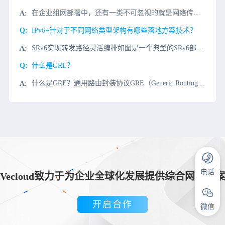
在企业组网部署中，还有一类不可忽视的就是网络传输介质了，我们通常称为网线。目前比较常见的网线分细双绞线、光纤光缆、同轴线缆和粗同轴线缆等。1、光纤光缆光纤光缆是新一代的传输介质，与铜质介质相比，光纤无
IPv6+针对于不同网络类型架构有哪些落地方案技术？
SRv6实现转发路径灵活编排如图是一个典型的SRv6部署案例，某运营商为客户提供网络安全服务。为防止DDoS攻击，访问数据中心的流量要到DDoS清洗中心进行流量清洗，清洗流量要经过骨干网。该运营商有两
什么是GRE？
什么是GRE？通用路由封装协议GRE（Generic Routing Encapsulation）提供了将一种协议的报文封装在另一种协议报文中的机制，是一种隧道封装技术。GRE可以封装组播数据，并可以
电话
Vecloud致力于为企业全球化发展提供综合网络方案
开启合作
微信