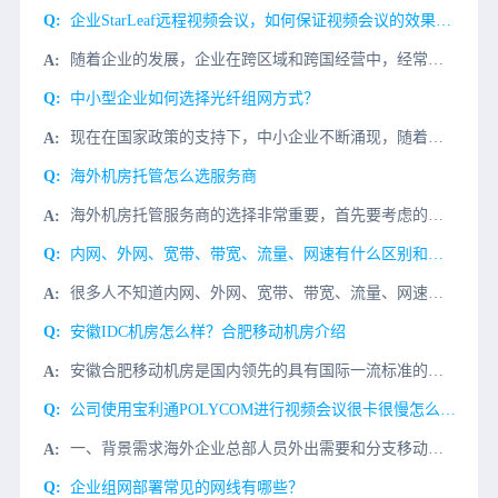
企业StarLeaf远程视频会议，如何保证视频会议的效果和话音的品质?
随着企业的发展，企业在跨区域和跨国经营中，经常需要StarLeaf视频会议来解决企业内部遇到的问题，比如：1、定期的内部会议;2、商务谈判;3、项目进程与探讨等而StarLeaf远程视频会议，常常会因
中小型企业如何选择光纤组网方式？
现在在国家政策的支持下，中小企业不断涌现，随着互联网的发展，覆盖人们生活的各个方面，这些中小企业的工作也与互联网不可分割，局域网带宽需求和5G的到来，光纤已成为局域网网络的主要传输媒介。如何选择合适的
海外机房托管怎么选服务商
海外机房托管服务商的选择非常重要，首先要考虑的是服务商的可靠性，一定要选择有实力的服务商，其次要考虑的是服务商的服务质量，要求服务商提供稳定、可靠的服务；最后要考虑的是服务商的服务价格，要求服务商提供
内网、外网、宽带、带宽、流量、网速有什么区别和联系？
很多人不知道内网、外网、宽带、带宽、流量、网速的区别和联系。今天小编给大家介绍一下。一、带宽和宽带有什么区别？带宽是量词，指网速的大小，比如1Mbps意味着每秒一兆比特，这个值意味着带宽。宽带是一个名
安徽IDC机房怎么样？合肥移动机房介绍
安徽合肥移动机房是国内领先的具有国际一流标准的网络数据中心，拥有高速的光纤线路、完备的网络环境以及专业化的网络管理技术。凭借优越的地理位置，为客户提供快捷、高质量的服务。拥有世界一流的设施、丰富的电信
公司使用宝利通POLYCOM进行视频会议很卡很慢怎么解决？
一、背景需求海外企业总部人员外出需要和分支移动办公宝利通POLYCOM视频会议协同办公视频会议，国内同事宝利通POLYCOM视频会议打开很慢，经常视频会议发送失败，希望用宝利通POLYCOM视频会议统
企业组网部署常见的网线有哪些？