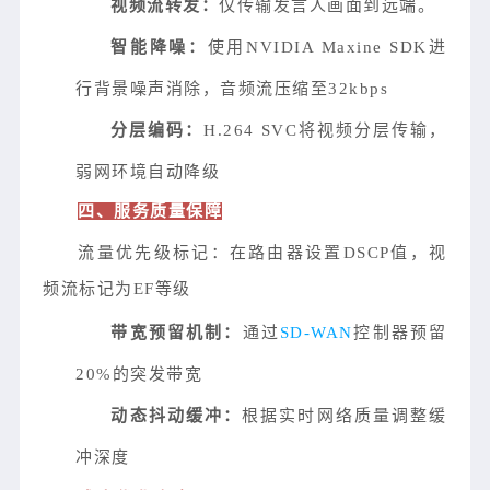
视频流转发：
仅传输发言人画面到远端。
智能降噪：
使用NVIDIA Maxine SDK进
行背景噪声消除，音频流压缩至32kbps
分层编码：
H.264 SVC将视频分层传输，
弱网环境自动降级
四、服务质量保障
流量优先级标记：在路由器设置DSCP值，视
频流标记为EF等级
带宽预留机制：
通过
SD-WAN
控制器预留
20%的突发带宽
动态抖动缓冲：
根据实时网络质量调整缓
冲深度