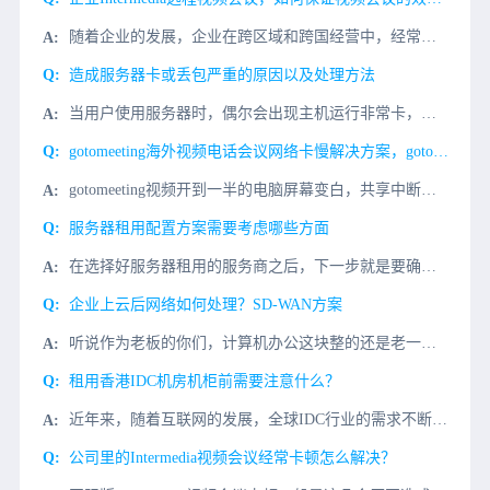
随着企业的发展，企业在跨区域和跨国经营中，经常需要Intermedia视频会议来解决企业内部遇到的问题，比如：1、定期的内部会议;2、商务谈判;3、项目进程与探讨等而Intermedia远程视频会议，
造成服务器卡或丢包严重的原因以及处理方法
当用户使用服务器时，偶尔会出现主机运行非常卡，或严重丢失包无法连接。造成这种情况的原因有很多。当我们遇到这个问题时，我们应该首先逐步调查它。今天，我们将了解服务器卡或丢失包的严重原因和处理方法丢包、卡
gotomeeting海外视频电话会议网络卡慢解决方案，gotomeeting视频专线
gotomeeting视频开到一半的电脑屏幕变白，共享中断，视频掉线，模糊，主要是网络问题，gotomeeting视频会议对端服务器在国外欧美等国家，服务器数据传输缓慢，有丢包的原因。解决gotome...
服务器租用配置方案需要考虑哪些方面
在选择好服务器租用的服务商之后，下一步就是要确定好服务器租用的方案。在服务器租用之前，和服务商的沟通很关键，因为一切信息都来自于商家。 1、根据租用时长 短租方案 刚创业的朋
企业上云后网络如何处理？SD-WAN方案
听说作为老板的你们，计算机办公这块整的还是老一套？自己搭建机房，购买服务器，防火墙，专门的维护人员维护网络，对于上云后的“我”，对这些通通Say No！那么，来聊聊“企业上云”打个比方过去你的企业要用
租用香港IDC机房机柜前需要注意什么？
近年来，随着互联网的发展，全球IDC行业的需求不断增长。例如，通过互联网+快速发展的大型企业往往对数据机房的机柜有很大的需求。通过机柜部署服务器获得足够的网络和电力资源。香港IDC机房的机柜一直是国内
公司里的Intermedia视频会议经常卡顿怎么解决？