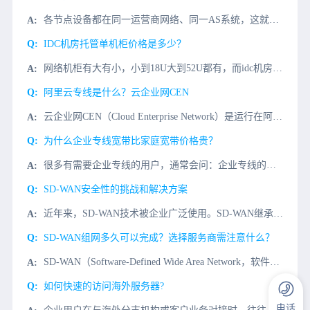
各节点设备都在同一运营商网络、同一AS系统，这就同时要求VPN网络所连接的各个客户站点（如公司总部和分支机构）都在同一城市中。因为不同城市的运营商，即使是同一品牌的也是各自独立管理的，不可能在同一个A
IDC机房托管单机柜价格是多少？
网络机柜有大有小，小到18U大到52U都有，而idc机房常见的机柜为42U居多，该机柜高2米、宽0.6米、深0.8米标准服务器机柜，目前中国电信西部信息中心机柜就是采用的42U标准机柜。国内四川成都中
阿里云专线是什么？云企业网CEN
云企业网CEN（Cloud Enterprise Network）是运行在阿里云私有全球网络上的一张高可用网络。云企业网可帮助您在不同地域专有网络VPC（Virtual Private Cloud）间
为什么企业专线宽带比家庭宽带价格贵？
很多有需要企业专线的用户，通常会问：企业专线的价格为什要比一般的家庭宽带贵这么多呢？企业专线在线路上的是不同于家庭宽带的。企业专线比普通的家庭宽带更稳定、更优质，所以企业专线办公上网体验会更好。企业专
SD-WAN安全性的挑战和解决方案
近年来，SD-WAN技术被企业广泛使用。SD-WAN继承了SDN控制与转发分离、集中控制的理念，将物理分布网络抽象为统一管理的逻辑网络，实现了总部与分支机构、数据中心与云平台之间的快速网络。SD-WA
SD-WAN组网多久可以完成？选择服务商需注意什么？
SD-WAN（Software-Defined Wide Area Network，软件定义广域网）作为近年来企业网络架构的新宠，以其优越的灵活性、快速部署和成本效益高等特性逐渐成为广域网技术的革新方
如何快速的访问海外服务器?
电话