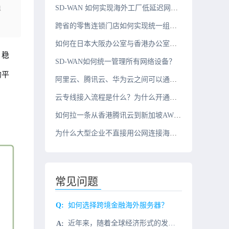
稳
SD-WAN 如何实现海外工厂低延迟网络？
跨省的零售连锁门店如何实现统一组网？
如何在日本大阪办公室与香港办公室之间搭建组网？
、稳
SD-WAN如何统一管理所有网络设备？
的平
阿里云、腾讯云、华为云之间可以通过云专线互联吗？
云专线接入流程是什么？为什么开通周期需要几周？
如何拉一条从香港腾讯云到新加坡AWS的10G云专线？
为什么大型企业不直接用公网连接海外办公室？
常见问题
如何选择跨境金融海外服务器？
近年来，随着全球经济形式的发展，许多国内企业都专注于国外，跨境电子商务和跨境金融也在迅速发展。许多人认为互联网和金融业的结合是跨境金融，但事实并非如此。跨境互联网金融不是两者的简单结合，而是在实现安全