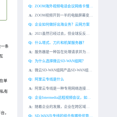
ZOOM海外视频电话会议网络卡慢解决方案，ZOOM视频专线
ZOOM视频开到一半的电脑屏幕变白，共享中断，视频掉线，模糊，主要是网络问题，ZOOM视频会议对端服务器在国外欧美等国家，服务器数据传输缓慢，有丢包的原因。解决ZOOM视频电话会议的连接
企业如何做好出海业务？云网方案
2021虽然已经过去，但全球反反复复的疫情，以及种种不确定性，仍催促着企业不断探索转型和增长之路。而海外市场正成为中国企业发展新的蓝海。几十年改革开放的积累和互联网的飞速发展，使得中国企业创新力和竞争
什么塔式、刀片和机架服务器？
设一条
服务器是一种旨在处理请求并为其他程序、设备或客户提供服务和功能的计算设备。通常，服务器比传统计算机具有更大的处理能力、更高的内存和更多的存储空间。使用服务器，客户端可以从数据处理、处理多个请求和执行计
互
为什么选择微云SD-WAN组网？
微云SD-WAN组网产品SD-WAN组网是微云网络提供的高速、安全、稳定的连接服务；基于微云SD-WAN网络，客户端安装SD-WAN设备，通过互联网的接入方式连接，满足不同地域互联需求。帮助企业快速构
阿里云专线是什么
议在单
阿里云专线是一种专用网络连接服务，主要用于提供与阿里云数据中心之间的高速、稳定、可靠、安全的数据传输通道。它可以为您提供高质量的网络连接，满足您业务对网络的高性能、高容量、高可靠性和高安全性的需求。阿
拟私有
企业Intermedia远程视频会议，如何保证视频会议的效果和话音的品质?
随着企业的发展，企业在跨区域和跨国经营中，经常需要Intermedia视频会议来解决企业内部遇到的问题，比如：1、定期的内部会议;2、商务谈判;3、项目进程与探讨等而Intermedia远程视频会议，
平台，
SD-WAN与专线的组合有哪些优势呢？