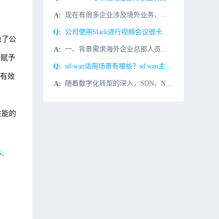
现在有很多企业涉及境外业务，比如跨境电商、外贸公司、跨国企业等，会用到海外服务器，同时这些企业在国内有自己的机房、IDC或者使用了国内的其他云厂家的机房。如果希望彼此进行互联互通或者数据传输，除了使用
公司使用Slack进行视频会议很卡很慢怎么解决？
免了公
一、背景需求海外企业总部人员外出需要和分支移动办公Slack视频会议协同办公视频会议，国内同事Slack视频会议打开很慢，经常视频会议发送失败，希望用Slack视频会议统一办公通信视频。二、Slack
它赋予
sd-wan适用场景有哪些？sd wan主要的应用场景为哪些？
，有效
随着数字化转型的深入，SDN、NFV、大数据、Cloud、AI 等新技术的不断发展，以及移动办公、移动 APP的持续进步，企业内部分支与总部之间、企业内部分支之间、企业与企业数据中心云平台之间的交互日
性能的
S
、