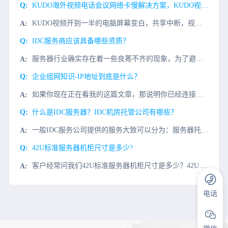
KUDO海外视频电话会议网络卡慢解决方案，KUDO视频专线
KUDO视频开到一半的电脑屏幕变白，共享中断，视频掉线，模糊，主要是网络问题，KUDO视频会议对端服务器在国外欧美等国家，服务器数据传输缓慢，有丢包的原因。解决KUDO视频电话会议的连接
IDC服务商应该具备哪些资质？
服务器行业确实存在着一些良莠不齐的现象，为了避免一些不必要的麻烦和损失，我们需要了解专业服务器提供商应该具备哪些资质？一、IDC服务商的正规性如果是正规的IDC服务商的话，一般在网站的下方会有ISP或
企业组网知识-IP地址到底是什么？
如果你现在正在看我的这篇文章，那说明你已经连接上了互联网，你正在通过互联网访问到了vecloud所在的服务器；说到互联网，你一定听说IP地址这个概念，你知道IP地址是做什么的吗？与之而来的还有公网IP
什么是IDC服务器？IDC机房托管公司有哪些？
一般IDC服务公司提供的服务大致可以分为：服务器托管、服务器出租、带宽及IP增值服务、应用服务等。而微云网络公司就是一家致力于IDC服务的公司，公司骨干均有5年以上从业经验，下面小编就IDC服务器这一
42U标准服务器机柜尺寸是多少?
客户经常问我们42U标准服务器机柜尺寸是多少？42U机柜的大小是多少？这些问题一直是需要租用机柜的用户更关心和关注的问题，今天小编会回答你。42U机柜尺寸标准服务器在了解42U在标准服务器机柜尺寸之前
电话