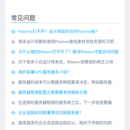
常见问题
Pinterest打不开？设计师如何访问Pinterest呢？
很多设计师都有使用Pinterest查找素材寻找灵感的习惯，经常会遇到打不开或者打开慢的情况，可以说算得上是设计界共同面临的问题。但是不少设计师出于工作或学习需求仍需访问Pinterest。为什么Pi
为什么我的Behance打不开了？解决Behance不能访问问题
对于很多小白设计师来说，Behance就像他的再生父母，给予他不断的灵感和帮助。但是，最近Behance居然不能访问了？如何解决这个大麻烦？我们先了解一下为什么访问Behance慢？1、Behance
海外部署GPU服务器多少钱？
服务器的成本可以根据多种因素来决定，例如服务器的规格、位置、带宽要求、存储需求、备份服务以及管理服务等。特别是对于带有GPU的服务器，价格会因为GPU的型号和数量而有很大差异。高性能的GPU，如用于深
服务器租用配置方案需要考虑哪些方面
在选择好服务器租用的服务商之后，下一步就是要确定好服务器租用的方案。在服务器租用之前，和服务商的沟通很关键，因为一切信息都来自于商家。 1、根据租用时长 短租方案 刚创业的朋
企业组网如何部署零信任网络系统？
越来越多的企业会选择远程办公，相对于传统的内网办公环境来说，远程办公必然会对企业原有的网络带来影响。要想满足远程办公的需要，那么企业就需要部署零信任网络系统，在这一系统中，不论是内网访问还是外网访问，