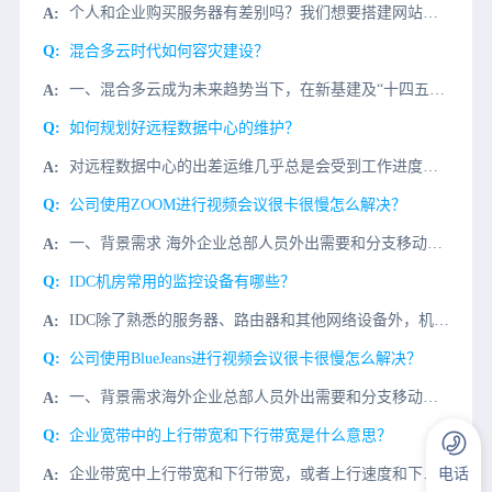
个人和企业购买服务器有差别吗？我们想要搭建网站，那么服务器是必不可少的，一般我们可以选择服务器租用或者服务器托管。其中服务器托管需要自己购买服务器，这样的好处就服务器所有
混合多云时代如何容灾建设？
一、混合多云成为未来趋势当下，在新基建及“十四五”规划的政策加持下，中国的云产业已经进入到快速增长的通道。在企业及组织云化的过程中，由于业务系统的特性、组网复杂性、数据可靠性及政策合规性等多方面因素，
​如何规划好远程数据中心的维护？
对远程数据中心的出差运维几乎总是会受到工作进度的限制，因此其成败往往决定于你是否有良好的组织、计划，聘请的管理人员是否有这方面的经验，这篇文章中有一些技巧有助于确保你的下一个远程数据中心的维护是否成功
公司使用ZOOM进行视频会议很卡很慢怎么解决？
一、背景需求 海外企业总部人员外出需要和分支移动办公ZOOM视频会议协同办公视频会议，国内同事ZOOM视频会议打开很慢，经常视频会议发送失败，希望用ZOOM视频会议统一办公通信视频。 二、
IDC机房常用的监控设备有哪些？
IDC除了熟悉的服务器、路由器和其他网络设备外，机房还有各种电源设备和复杂的环境。为了确保机房子系统的安全稳定运行，还需要实施机房监控系统，此时使用监控设备。今天我们将介绍它IDC机房常用的监控设备有
公司使用BlueJeans进行视频会议很卡很慢怎么解决？
一、背景需求海外企业总部人员外出需要和分支移动办公BlueJeans视频会议协同办公视频会议，国内同事BlueJeans视频会议打开很慢，经常视频会议发送失败，希望用BlueJeans视频会议统一办公
企业宽带中的上行带宽和下行带宽是什么意思？
企业带宽中上行带宽和下行带宽，或者上行速度和下行速度是什么意思？在设置路由器限速和配置其他软件时，经常会遇到上行速度和下行速度。很多用户根本不知道这两种意思，更不知道配置。微云网络将为大家进行详细的介
电话