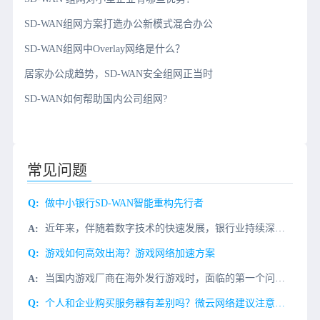
SD-WAN组网方案打造办公新模式混合办公
SD-WAN组网中Overlay网络是什么？
居家办公成趋势，SD-WAN安全组网正当时
SD-WAN如何帮助国内公司组网?
常见问题
做中小银行SD-WAN智能重构先行者
近年来，伴随着数字技术的快速发展，银行业持续深耕金融科技领域，创新产品和服务，高质量推进金融数字化转型。如今，基于金融创新的数字化转型成为整个行业的“新基建”，人工智能、大数据、云计算、物联网与金融科
游戏如何高效出海？游戏网络加速方案
当国内游戏厂商在海外发行游戏时，面临的第一个问题是如何减少异地或海外接入点的访问延迟，以提高玩家的接入体验。传统的公共网络访问方式如下：1、游戏接入层、逻辑层和数据层全部集中部署到某一区域。2、全球所
个人和企业购买服务器有差别吗？微云网络建议注意这几个方面