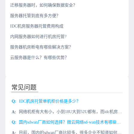
迁移服务器时，如何确保数据安全？
服务器托管到底有多方便？
IDC机房服务器托管费用构成
内网服务器如何进行机房托管?
服务器机房断电有哪些解决方案？
云服务器是什么？有哪些优势？
常见问题
IDC机房托管单机柜价格是多少？
网络机柜有大有小，小到18U大到52U都有，而idc机房常见的机柜为42U居多，该机柜高2米、宽0.6米、深0.8米标准服务器机柜，目前中国电信西部信息中心机柜就是采用的42U标准机柜。国内四川成都中
国内sdwan厂商如何选择？微云网络sd-wan技术有哪些优势?
目前，国内的sdwan厂商比较多，很多企业不知道如何选择，也不知道哪一个厂商的产品性价比比较高。其实有一些国内sdwan厂商的产品是可以免费试用，可能大家不知道而已。那么，国内sdwan厂商如何选择？