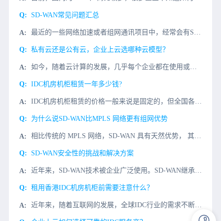
SD-WAN常见问题汇总
最近的一些网络加速或者组网通讯项目中，经常会有SD-WAN组网优化，因此SD-WAN到底是什么？有什么用用处？为什么类型的客户提供哪些价值？因此，小编针对大家的一些问题，特地做一次汇总,那我们一起往下
私有云还是公有云，企业上云选哪种云模型？
如今，随着云计算的发展，几乎每个企业都在使用或将要使用它，但是，公司可能不会选择相同类型的云模型，实际上，存在三种不同的云模型，包括私有云、公有云和混合云，其中最常见的是私有云和公有云。要确定哪种云模
IDC机房机柜租赁一年多少钱?
IDC机房机柜租赁的价格一般来说是固定的，但全国各地由于成本差距，因此也有所偏差。但决定IDC机房机柜租赁的价格主要有3个因素：一是IDC机柜租赁所在地；二是机柜的线路类型（电信、联通、移动、双线、多
为什么说SD-WAN比MPLS 网络更有组网优势
相比传统的 MPLS 网络，SD-WAN 具有天然优势， 其本质是通过更高效的调度网络资源提供更高质量的网络服务以满足现在数据爆炸式增长， 使整个网络变得更开放，更智能，更高效。基于 SD-WAN 的
SD-WAN安全性的挑战和解决方案
近年来，SD-WAN技术被企业广泛使用。SD-WAN继承了SDN控制与转发分离、集中控制的理念，将物理分布网络抽象为统一管理的逻辑网络，实现了总部与分支机构、数据中心与云平台之间的快速网络。SD-WA
租用香港IDC机房机柜前需要注意什么？
近年来，随着互联网的发展，全球IDC行业的需求不断增长。例如，通过互联网+快速发展的大型企业往往对数据机房的机柜有很大的需求。通过机柜部署服务器获得足够的网络和电力资源。香港IDC机房的机柜一直是国内