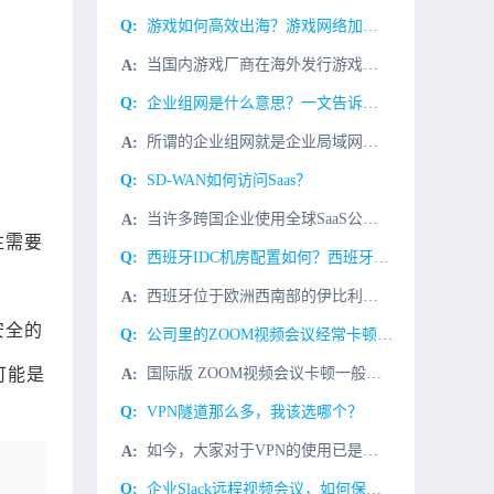
游戏如何高效出海？游戏网络加速方案
当国内游戏厂商在海外发行游戏时，面临的第一个问题是如何减少异地或海外接入点的访问延迟，以提高玩家的接入体验。传统的公共网络访问方式如下：1、游戏接入层、逻辑层和数据层全部集中部署到某一区域。2、全球所
企业组网是什么意思？一文告诉你企业组网的重要性
所谓的企业组网就是企业局域网的组建。局域网(Local?Area?Network，简称LAN)，用于将有限范围内（例如一个实验室、一层办公楼或者校园）的各种计算机、终端与外部设备互联成网随着网络的发展
SD-WAN如何访问Saas？
当许多跨国企业使用全球SaaS公共云时，如Microsoft ofice 365、Zoom、Salesforce等常只选择一个服务区，以考虑全球员工的访问效率和可用性。跨服务区的长途公共网络传输往往导
往需要
西班牙IDC机房配置如何？西班牙数据中心介绍
西班牙位于欧洲西南部的伊比利亚半岛，是一个高度发达的资本主义国家。作为欧元区第五大经济体，西班牙将亚太地区及新兴大国作为新的外交重点，支持中西双边贸易发展。西班牙高速数据中心网络设备和网络工程师经过C
安全的
公司里的ZOOM视频会议经常卡顿怎么解决？
可能是
国际版 ZOOM视频会议卡顿一般是这几个原因造成。 1、企业办公计算机性能不足，造成打开缓慢；解决办法：重点升级计算机cpu和内存。 2、网络问题：由国外客户发起ZOOM视频电话会议很卡顿,那
VPN隧道那么多，我该选哪个？
如今，大家对于VPN的使用已是家常便饭，各种类型的VPN的技术也是五花八门。但哪种VPN协议适合我？面对层出不穷的新技术，我该如何进行选择？下面要介绍的这个案例或许可以为我们提供一些思考。用户背景用户
企业Slack远程视频会议，如何保证视频会议的效果和话音的品质?