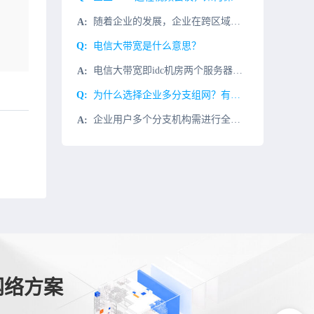
随着企业的发展，企业在跨区域和跨国经营中，经常需要Slack视频会议来解决企业内部遇到的问题，比如：1、定期的内部会议;2、商务谈判;3、项目进程与探讨等而Slack远程视频会议，常常会因为宽带的原因
电信大带宽是什么意思？
电信大带宽即idc机房两个服务器之间传输的量，这个量一般为1000M/S的服务器带宽，不过现在100M/S的服务器带宽也可以叫做电信大带宽。什么样的业务会使用电信大带宽？使用电信大带宽的业务一般有视频
为什么选择企业多分支组网？有什么优势？
企业用户多个分支机构需进行全球互联互通和内部数据访问，采用专线组网的方式通常开通周期长、费用高、灵活性差，而传统互联网安全性差、访问速度慢。行业挑战开通周期长、无法有效的利用广域网技术、无法提供灵活智
网络方案