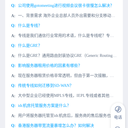
公司使用gotomeeting进行视频会议很卡很慢怎么解决？
一、背景需求 海外企业总部人员外出需要和分支移动办公gotomeeting视频会议协同办公视频会议，国内同事gotomeeting视频会议打开很慢，经常视频会议发送失败，希望用gotomeeting视...
什么是专线？
专线是我们通信行业常用的术语，什么是专线呢？专线一般分为三层专线和二层专线，三层专线一般指MPLS VPN.我们日常说的专线基本指二层专线。二层专线相当于运营商给你一条线，两端连接PC,分别配置192
什么是GRE？
什么是GRE？通用路由封装协议GRE（Generic Routing Encapsulation）提供了将一种协议的报文封装在另一种协议报文中的机制，是一种隧道封装技术。GRE可以封装组播数据，并可以
影响服务器租用价格的因素有哪些？
现在服务器租赁价格非常透明，但由于第一次接触，许多企业可能对服务器租赁市场和服务器租赁价格了解不多。今天我们来介绍一下影响公司服务器租赁价格的因素有哪些？一、机房机房有很多选择，如电信机房、移动机房、
传统专线如何迁移到SD-WAN？
大中型企业已经使用MPLS专线，IEPL专线或者其他专线网络，内网结构封闭，网络拓扑复杂。微云网络迁移服务，贴身打造大中型企业网络改造服务，帮您顺利迁移到现代的软件定义架构。业务挑战传统专线往往价格昂
idc机房托管服务方案是什么？
用户将服务器托管至idc机房后，服务商的售后服务也是重中之重，售后服务跟不上，一旦影响到用户业务正常运行，造成的后果将不堪设想。不过一般成熟的公司都有idc机房托管服务方案，下面微云网络小编就以咱们自
电话
香港服务器带宽流量暴增怎么办？如何解决