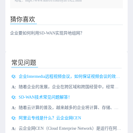
地址：https://www.kd010.com/hyzs/1922.html
猜你喜欢
企业要如何利用SD-WAN实现异地组网？
常见问题
企业Intermedia远程视频会议，如何保证视频会议的效果和话音的品质?
随着企业的发展，企业在跨区域和跨国经营中，经常需要Intermedia视频会议来解决企业内部遇到的问题，比如：1、定期的内部会议;2、商务谈判;3、项目进程与探讨等而Intermedia远程视频会议，
SD-WAN技术常见问题解答！
随着云计算的普及，越来越多的企业将计算、存储、服务等上云。然而传统的企业网，越来越难以保障企业上云的价值。如何融合原有的基础设施投资，并且能够敏捷，安全地支撑对云访问的需求？这对任何IT运维人员来说都
阿里云专线是什么？云企业网CEN
云企业网CEN（Cloud Enterprise Network）是运行在阿里云私有全球网络上的一张高可用网络。云企业网可帮助您在不同地域专有网络VPC（Virtual Private Cloud）间