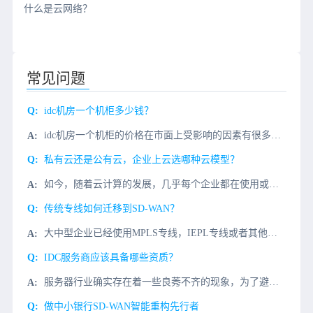
什么是云网络？
常见问题
idc机房一个机柜多少钱？
idc机房一个机柜的价格在市面上受影响的因素有很多，比如机房等级、带宽质量、服务质量等都会影响一个机柜的具体价格。下面微云网络小编就以部分四川idc为例，说一说idc机房一个机柜的价格。首选，四川地区
私有云还是公有云，企业上云选哪种云模型？
如今，随着云计算的发展，几乎每个企业都在使用或将要使用它，但是，公司可能不会选择相同类型的云模型，实际上，存在三种不同的云模型，包括私有云、公有云和混合云，其中最常见的是私有云和公有云。要确定哪种云模
传统专线如何迁移到SD-WAN？
大中型企业已经使用MPLS专线，IEPL专线或者其他专线网络，内网结构封闭，网络拓扑复杂。微云网络迁移服务，贴身打造大中型企业网络改造服务，帮您顺利迁移到现代的软件定义架构。业务挑战传统专线往往价格昂
IDC服务商应该具备哪些资质？
服务器行业确实存在着一些良莠不齐的现象，为了避免一些不必要的麻烦和损失，我们需要了解专业服务器提供商应该具备哪些资质？一、IDC服务商的正规性如果是正规的IDC服务商的话，一般在网站的下方会有ISP或
做中小银行SD-WAN智能重构先行者