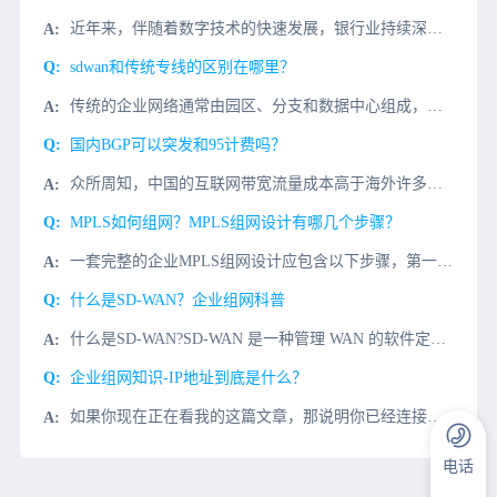
近年来，伴随着数字技术的快速发展，银行业持续深耕金融科技领域，创新产品和服务，高质量推进金融数字化转型。如今，基于金融创新的数字化转型成为整个行业的“新基建”，人工智能、大数据、云计算、物联网与金融科
sdwan和传统专线的区别在哪里？
传统的企业网络通常由园区、分支和数据中心组成，通过企业WAN网络相互连接。长期以来，为了保证服务质量，企业WAN网络互联通常采用运营商的传统专线。虽然网络质量有保证，但业务开通繁琐，时间长，专线价格昂
国内BGP可以突发和95计费吗？
众所周知，中国的互联网带宽流量成本高于海外许多其他地区，有些甚至高出什么中国的互联网BGP高流量？国内的BGP能否支持突发和95计费今天我们来谈谈这个话题。中国的互联网流量价格可以与印度相媲美，印度的
MPLS如何组网？MPLS组网设计有哪几个步骤？
一套完整的企业MPLS组网设计应包含以下步骤，第一步：地址规划，第二步：IGP路由规划，第三步：BGP设计规划，第四步：后期网络维护。1、地址规划物理地址：网络设备和网络设备间互联的地址，以/30为主
什么是SD-WAN？企业组网科普
什么是SD-WAN?SD-WAN 是一种管理 WAN 的软件定义方法。主要优势包括：通过MPLS、4G/5G LTE 和其他连接类型的传输独立性降低成本 。提高应用程序性能并提高敏捷性。优化软件即服务
企业组网知识-IP地址到底是什么？
如果你现在正在看我的这篇文章，那说明你已经连接上了互联网，你正在通过互联网访问到了vecloud所在的服务器；说到互联网，你一定听说IP地址这个概念，你知道IP地址是做什么的吗？与之而来的还有公网IP
电话