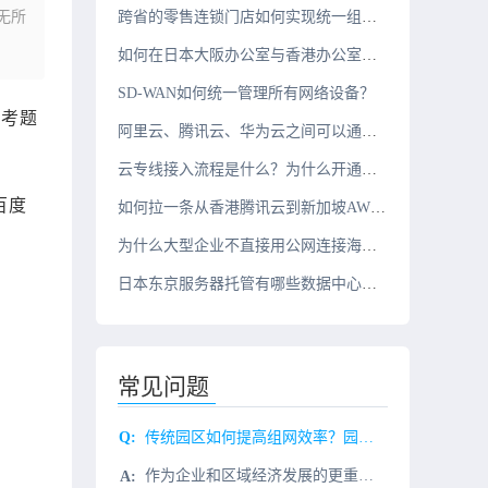
都无所
跨省的零售连锁门店如何实现统一组网？
如何在日本大阪办公室与香港办公室之间搭建组网？
SD-WAN如何统一管理所有网络设备？
做考题
阿里云、腾讯云、华为云之间可以通过云专线互联吗？
云专线接入流程是什么？为什么开通周期需要几周？
百度
如何拉一条从香港腾讯云到新加坡AWS的10G云专线？
为什么大型企业不直接用公网连接海外办公室？
日本东京服务器托管有哪些数据中心推荐？
常见问题
传统园区如何提高组网效率？园区网络加速
作为企业和区域经济发展的更重要载体，园区已实现展示经济高速发展的推进力。创新是在数字量内的，为企业，提升核心，当前园区在全国各地都在积极园区，脉络络科技的网络服务可加速园区化转型落地。数字经济加速发展