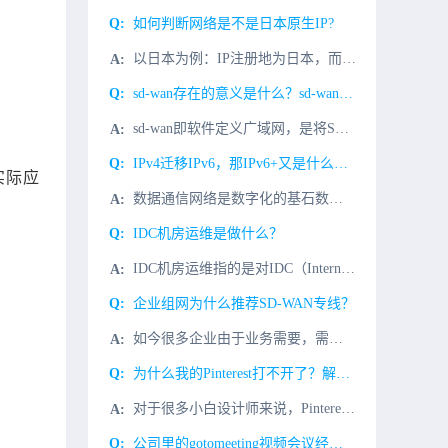
如何判断网络是不是日本原生IP?
以日本为例：IP注册地为日本，而且在日本IDC机房使用，查询Whois信息，区域显示日本，即为日本的原生IP；如果IP注册地显示日本，也在日本使用，但查询whois信息，区域显示为香港，美国或欧洲，那
sd-wan存在的意义是什么？sd-wan轻松实现远程办公
sd-wan即软件定义广域网，是将SDN技术应用到广域网场景中所形成的一种服务，这种服务用于连接广阔地理范围的企业网络、数据中心、互联网应用及云服务。通过sd-wan不仅可以简化网络管理、部署，还能使
IPv4迁移IPv6，那IPv6+又是什么？有哪些技术？
实际应
数据通信网络是数字化的基石数据通信网络包含多样化的数据通信设备。数字化世界联接个人、企业及算力。数据通信网络是数字化世界的基石。使用网络模型理解数据通信网络IP转发过程IP是网络层最重要的协议之一。设
IDC机房运维是做什么？
IDC机房运维指的是对IDC（Internet Data Center）机房的管理和维护，具体包括：设备维护：确保机房的设备，如服务器、存储、网络设备等，处于正常运行状态。环境监控：监测机房的温度、湿
企业组网为什么推荐SD-WAN专线？
如今很多企业由于业务需要，需要访问海外网络。如今通常有海外访问需求的企业实现网络加速的方式通常有三种：VPN、MPLS专线以及SD-WAN专线。有人说SD-WAN专线是性价比最高的网络专线。微云网络在
为什么我的Pinterest打不开了？解决Pinterest不能访问问题
对于很多小白设计师来说，Pinterest就像他的再生父母，给予他不断的灵感和帮助。但是，最近Pinterest居然不能访问了？如何解决这个大麻烦？我们先了解一下为什么访问Pinterest慢？1、P
公司里的gotomeeting视频会议经常卡顿怎么解决？