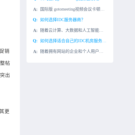
国际版 gotomeeting视频会议卡顿一般是这几个原因造成。 1、企业办公计算机性能不足，造成打开缓慢；解决办法：重点升级计算机cpu和内存。 2、网络问题：由国外客户发起gotomeeting视...
如何选择IDC服务器商？
随着云计算、大数据和人工智能的蓬勃发展，许多互联网初创公司都在各自的领域努力赢得一席之地。其中，云服务器和物理服务器的支持是分不开的用户需要托管服务器，如何选择IDC服务器商？实际调查IDC服务器的机
如何选择适合自己的IDC机房服务商？
个促销
随着拥有网站的企业和个人用户越来越多，市场上对服务器的需求量也是越来越大。拥有稳定、安全和服务质量好的IDC服务商对公司发展有着举足轻重的作用。那么在面对形形色色的IDC服务商时，你真的能够判断什么才
整帖
突出
使其更