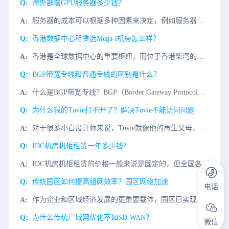
海外部署GPU服务器多少钱？
服务器的成本可以根据多种因素来决定，例如服务器的规格、位置、带宽要求、存储需求、备份服务以及管理服务等。特别是对于带有GPU的服务器，价格会因为GPU的型号和数量而有很大差异。高性能的GPU，如用于深
香港数据中心租赁选Mega-i机房怎么样？
香港是全球数据中心的重要枢纽，而位于香港柴湾的MEGA-i机房，更是其中的佼佼者。MEGA-i机房是全球最大型符合国际Tier 3+标准的数据中心之一。这个数据中心占地超过350,000平方呎，位于自
BGP带宽专线和普通专线的区别是什么？
什么是BGP带宽专线？BGP（Border Gateway Protocol，边界网关协议）线路是用来连接Internet上的独立系统的路由选择协议。它是Internet工程任务组制定的一个加强的、完
为什么我的Tuvie打不开了？解决Tuvie不能访问问题
对于很多小白设计师来说，Tuvie就像他的再生父母，给予他不断的灵感和帮助。但是，最近Tuvie居然不能访问了？如何解决这个大麻烦？我们先了解一下为什么访问Tuvie慢？1、Tuvie软件服务器部署在
IDC机房机柜租赁一年多少钱?
IDC机房机柜租赁的价格一般来说是固定的，但全国各地由于成本差距，因此也有所偏差。但决定IDC机房机柜租赁的价格主要有3个因素：一是IDC机柜租赁所在地；二是机柜的线路类型（电信、联通、移动、双线、多
传统园区如何提高组网效率？园区网络加速
电话
作为企业和区域经济发展的更重要载体，园区已实现展示经济高速发展的推进力。创新是在数字量内的，为企业，提升核心，当前园区在全国各地都在积极园区，脉络络科技的网络服务可加速园区化转型落地。数字经济加速发展
为什么传统广域网优化不如SD-WAN？
微信