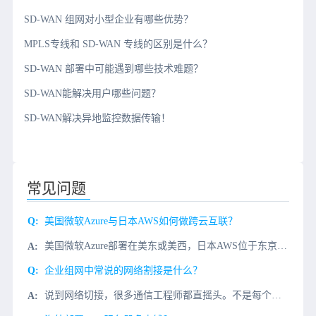
SD-WAN 组网对小型企业有哪些优势？
MPLS专线和 SD-WAN 专线的区别是什么？
SD-WAN 部署中可能遇到哪些技术难题？
SD-WAN能解决用户哪些问题？
SD-WAN解决异地监控数据传输！
常见问题
美国微软Azure与日本AWS如何做跨云互联？
美国微软Azure部署在美东或美西，日本AWS位于东京或大阪区域。要实现这两个云之间的互联，核心目标是让双方VPC内的服务器、数据库等资源能通过私有IP直接通信，不走公网，从而降低延迟、提高安全性和带
企业组网中常说的网络割接是什么？
说到网络切接，很多通信工程师都直摇头。不是每个人都愿意做这个项目。为什么？临晨一两点才能开始工作，还要拿出七倍十倍的细心才能把工作做好。下面和大家聊聊什么是网络割接？为什么没人喜欢搞？一、什么是网络割