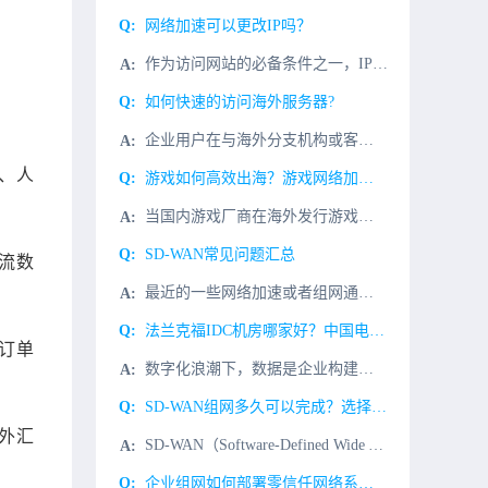
网络加速可以更改IP吗？
作为访问网站的必备条件之一，IP地址一直发挥着其最大的功能。IP代理因允许一个网络终端（一般为客户端）通过这个服务与另一个网络终端（一般为服务器）进行非直接的连接，即可以替代真实的IP地址这一特殊的功
如何快速的访问海外服务器?
企业用户在与海外分支机构或客户业务对接时，往往会遇到一些访问海外服务器的问题。例如会遇到国内网络时好时坏，Gmail邮箱不能正常登录等。今天，我们将介绍这种情况，如何快速的访问海外服务器?其实解决这个
、人
游戏如何高效出海？游戏网络加速方案
当国内游戏厂商在海外发行游戏时，面临的第一个问题是如何减少异地或海外接入点的访问延迟，以提高玩家的接入体验。传统的公共网络访问方式如下：1、游戏接入层、逻辑层和数据层全部集中部署到某一区域。2、全球所
SD-WAN常见问题汇总
流数
最近的一些网络加速或者组网通讯项目中，经常会有SD-WAN组网优化，因此SD-WAN到底是什么？有什么用用处？为什么类型的客户提供哪些价值？因此，小编针对大家的一些问题，特地做一次汇总,那我们一起往下
法兰克福IDC机房哪家好？中国电信德国法兰克福数据中心
订单
数字化浪潮下，数据是企业构建核心竞争力、实现业务转型的重要资源，数据中心作为数据存储、处理的新型基础设施，为企业“上云用数赋智”提供坚实的保障。中国电信国际通过覆盖全球的数据中心，为企业提供安全灵活的
SD-WAN组网多久可以完成？选择服务商需注意什么？
外汇
SD-WAN（Software-Defined Wide Area Network，软件定义广域网）作为近年来企业网络架构的新宠，以其优越的灵活性、快速部署和成本效益高等特性逐渐成为广域网技术的革新方
企业组网如何部署零信任网络系统？