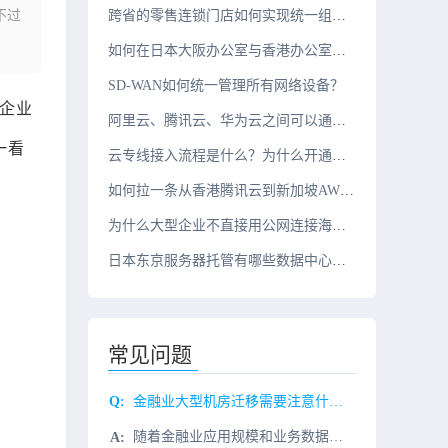
。不过
跨省的零售连锁门店如何实现统一组网？
如何在日本大阪办公室与香港办公室之间搭建组网？
SD-WAN如何统一管理所有网络设备？
足的企业
阿里云、腾讯云、华为云之间可以通过云专线互联吗？
一看
云专线接入流程是什么？为什么开通周期需要几周？
如何拉一条从香港腾讯云到新加坡AWS的10G云专线？
为什么大型企业不直接用公网连接海外办公室？
日本东京服务器托管有哪些数据中心推荐？
常见问题
金融业大型机房迁移需要注意什么？
随着金融业应用规模和业务数据的不断扩大，机房已经成为日益宝贵的稀缺资源。由于机房可用资源的不足和自有机房规模的扩大，机房搬迁在金融业并不少见，其中耗时长、批次多的大型机房搬迁项目日益增多。由于大型机房