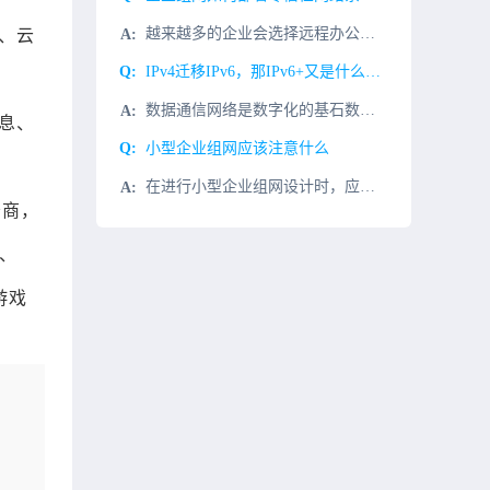
越来越多的企业会选择远程办公，相对于传统的内网办公环境来说，远程办公必然会对企业原有的网络带来影响。要想满足远程办公的需要，那么企业就需要部署零信任网络系统，在这一系统中，不论是内网访问还是外网访问，
、云
IPv4迁移IPv6，那IPv6+又是什么？有哪些技术？
数据通信网络是数字化的基石数据通信网络包含多样化的数据通信设备。数字化世界联接个人、企业及算力。数据通信网络是数字化世界的基石。使用网络模型理解数据通信网络IP转发过程IP是网络层最重要的协议之一。设
息、
小型企业组网应该注意什么
在进行小型企业组网设计时，应该注意以下几点：1、考虑企业的业务需求和特点，确定网络架构和带宽需求。在设计网络架构时，应该根据企业的业务需求，例如是否需要支持大量的并发连接或大流量的数据传输，以及是否需
务商，
、
游戏