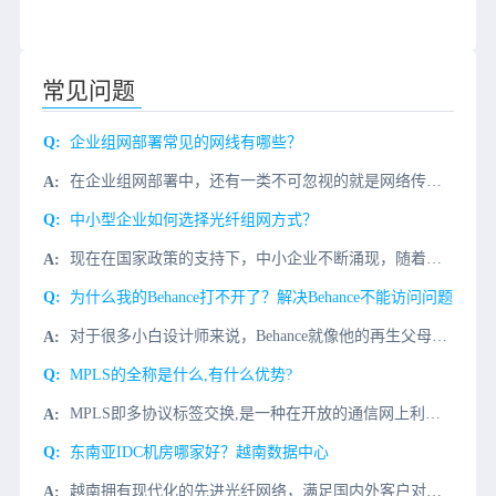
常见问题
企业组网部署常见的网线有哪些？
在企业组网部署中，还有一类不可忽视的就是网络传输介质了，我们通常称为网线。目前比较常见的网线分细双绞线、光纤光缆、同轴线缆和粗同轴线缆等。1、光纤光缆光纤光缆是新一代的传输介质，与铜质介质相比，光纤无
中小型企业如何选择光纤组网方式？
现在在国家政策的支持下，中小企业不断涌现，随着互联网的发展，覆盖人们生活的各个方面，这些中小企业的工作也与互联网不可分割，局域网带宽需求和5G的到来，光纤已成为局域网网络的主要传输媒介。如何选择合适的
为什么我的Behance打不开了？解决Behance不能访问问题
对于很多小白设计师来说，Behance就像他的再生父母，给予他不断的灵感和帮助。但是，最近Behance居然不能访问了？如何解决这个大麻烦？我们先了解一下为什么访问Behance慢？1、Behance
MPLS的全称是什么,有什么优势?
MPLS即多协议标签交换,是一种在开放的通信网上利用标签引导数据高速、高效传输的新技术。多协议的含义是指MPLS不但可以支持多种网络层层面上的协议,还可以兼容第二层的多种链路层技术。那么它的优势又是什
东南亚IDC机房哪家好？越南数据中心
越南拥有现代化的先进光纤网络，满足国内外客户对通信方面的需求。其本土通信链接相互交织，提供了一个无干扰的分发网络，确保在任何情况下都可以顺利地进行沟通。越南数据中心采用了VSAT-IP/IPSTAR设