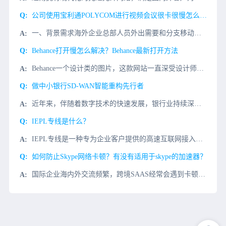
公司使用宝利通POLYCOM进行视频会议很卡很慢怎么解决？
一、背景需求海外企业总部人员外出需要和分支移动办公宝利通POLYCOM视频会议协同办公视频会议，国内同事宝利通POLYCOM视频会议打开很慢，经常视频会议发送失败，希望用宝利通POLYCOM视频会议统
Behance打开慢怎么解决？Behance最新打开方法
Behance一个设计类的图片，这款网站一直深受设计师们的喜爱，到了今天还有很多朋友都说打开Behance网站显示无法访问，那么Behance网站应该怎么进呢?小编今天介绍几种Behance网站访问解
做中小银行SD-WAN智能重构先行者
近年来，伴随着数字技术的快速发展，银行业持续深耕金融科技领域，创新产品和服务，高质量推进金融数字化转型。如今，基于金融创新的数字化转型成为整个行业的“新基建”，人工智能、大数据、云计算、物联网与金融科
IEPL专线是什么？
IEPL专线是一种专为企业客户提供的高速互联网接入服务，它可以提供更快、更稳定、更可靠的互联网接入服务。IEPL专线的优势在于：1、提供更高的带宽，可以满足企业的高速网络需求；2、提供更稳定的网络环境
如何防止Skype网络卡顿？有没有适用于skype的加速器？
国际企业海内外交流频繁，跨境SAAS经常会遇到卡顿、延时问题，严重影响了企业员工效率和业务拓展，如何解决Skype加速问题？Skype加速解决方案客户痛点网络连接Skype海外服务器延迟和丢包大，导致