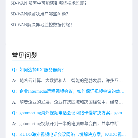
SD-WAN 部署中可能遇到哪些技术难题？
SD-WAN能解决用户哪些问题？
SD-WAN解决异地监控数据传输！
常见问题
如何选择IDC服务器商？
随着云计算、大数据和人工智能的蓬勃发展，许多互联网初创公司都在各自的领域努力赢得一席之地。其中，云服务器和物理服务器的支持是分不开的用户需要托管服务器，如何选择IDC服务器商？实际调查IDC服务器的机
企业Intermedia远程视频会议，如何保证视频会议的效果和话音的品质?
随着企业的发展，企业在跨区域和跨国经营中，经常需要Intermedia视频会议来解决企业内部遇到的问题，比如：1、定期的内部会议;2、商务谈判;3、项目进程与探讨等而Intermedia远程视频会议，
gotomeeting海外视频电话会议网络卡慢解决方案，gotomeeting视频专线
gotomeeting视频开到一半的电脑屏幕变白，共享中断，视频掉线，模糊，主要是网络问题，gotomeeting视频会议对端服务器在国外欧美等国家，服务器数据传输缓慢，有丢包的原因。解决gotome...
KUDO海外视频电话会议网络卡慢解决方案，KUDO视频专线