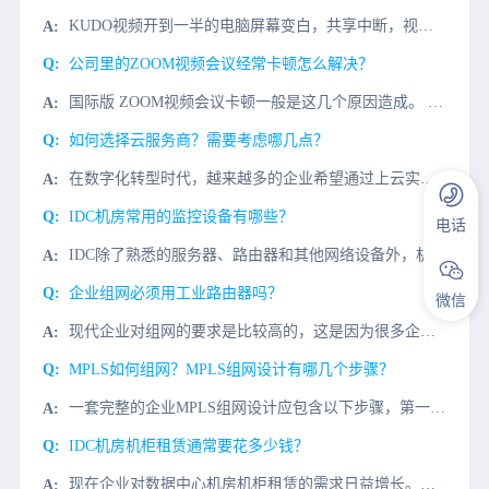
KUDO视频开到一半的电脑屏幕变白，共享中断，视频掉线，模糊，主要是网络问题，KUDO视频会议对端服务器在国外欧美等国家，服务器数据传输缓慢，有丢包的原因。解决KUDO视频电话会议的连接
公司里的ZOOM视频会议经常卡顿怎么解决？
国际版 ZOOM视频会议卡顿一般是这几个原因造成。 1、企业办公计算机性能不足，造成打开缓慢；解决办法：重点升级计算机cpu和内存。 2、网络问题：由国外客户发起ZOOM视频电话会议很卡顿,那
如何选择云服务商？需要考虑哪几点？
在数字化转型时代，越来越多的企业希望通过上云实现更高效的资源配置与更低的运维管理成本。对于企业来说，选择适合自身业务发展的云服务商，与其合作开展数字化业务至关重要。然而，众多的云服务商和提供的各类云服
IDC机房常用的监控设备有哪些？
电话
IDC除了熟悉的服务器、路由器和其他网络设备外，机房还有各种电源设备和复杂的环境。为了确保机房子系统的安全稳定运行，还需要实施机房监控系统，此时使用监控设备。今天我们将介绍它IDC机房常用的监控设备有
企业组网必须用工业路由器吗？
微信
现代企业对组网的要求是比较高的，这是因为很多企业的规模都是比较大的，在多个地方都设立了分支机构，这就使得总部、分支机构之间也存在着相互访问的情况。那么在实际进行组网时，使用工业路由器能不能够满足组网的
MPLS如何组网？MPLS组网设计有哪几个步骤？
一套完整的企业MPLS组网设计应包含以下步骤，第一步：地址规划，第二步：IGP路由规划，第三步：BGP设计规划，第四步：后期网络维护。1、地址规划物理地址：网络设备和网络设备间互联的地址，以/30为主
IDC机房机柜租赁通常要花多少钱？
现在企业对数据中心机房机柜租赁的需求日益增长。今天就给大家科普一下机柜租赁的费用，帮助一些想要租赁机柜的粉丝们。了解这些因素也可以帮助企业做出明智的决策。首先影响机柜租赁价格的主要因素：地理位置： 机