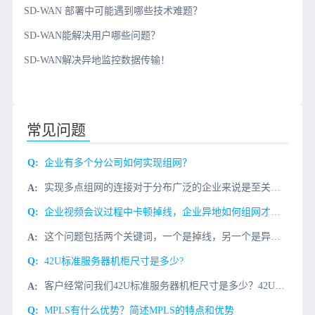
SD-WAN 部署中可能遇到哪些技术难题？
SD-WAN能解决用户哪些问题？
SD-WAN解决异地监控数据传输！
常见问题
企业有多个分公司如何实现组网？
实现多点组网的连接对于分布广泛的企业来说是至关重要的。基于SD-WAN（Software-Defined Wide Area Network）的解决方案是当前业界实现多点组网的流行选择，它提供了一个灵
企业视频会议过程中卡顿掉线，企业异地如何组网才能不卡？
这个问题包括两个关键词，一个是掉线，另一个是异地。解决这个问题也需要从这两个问题开始。掉线可能是链路的延迟和抖动，这将极大地影响体验。这种现象在异地的在线工作中更为常见。然后，企业网络需要打破区域限制
42U标准服务器机柜尺寸是多少?
客户经常问我们42U标准服务器机柜尺寸是多少？42U机柜的大小是多少？这些问题一直是需要租用机柜的用户更关心和关注的问题，今天小编会回答你。42U机柜尺寸标准服务器在了解42U在标准服务器机柜尺寸之前
MPLS有什么优势？简述MPLS的特点和优势