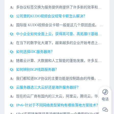
多协议标签交换为服务提供商提供了许多新的效率和控制功能。由于该技术在电信网络中被广泛采用，因此MPLS的好处当然已经引起注意。那些MPLS的特点和优势是什么呢？更低的花费MPLS是2.5层技术。它允许
公司里的KUDO视频会议经常卡顿怎么解决？
国际版 KUDO视频会议卡顿一般是这几个原因造成。 1、企业办公计算机性能不足，造成打开缓慢；解决办法：重点升级计算机cpu和内存。 2、网络问题：由国外客户发起KUDO视频电话会议很卡顿,那
中小企业如何全面上云，获得高可靠、高拓展IT基础架构？
在当下的数字化大潮下，越来越多的企业开始考虑上云的问题，然而，“上云”二字说起来容易，做起来难。即便是上了云，选择公有云还是私有云，这又是一个问题。我们经常使用的百度网盘、iCloud等，都是基于公有
如何选择IDC服务器商？
随着云计算、大数据和人工智能的蓬勃发展，许多互联网初创公司都在各自的领域努力赢得一席之地。其中，云服务器和物理服务器的支持是分不开的用户需要托管服务器，如何选择IDC服务器商？实际调查IDC服务器的机
如何辨别BGP线路服务器？
我们都知道BGP协议的主要功能是控制路由的传播，选择最佳路由。中国电信、中国联通、中国移动和一些大型第三方IDC服务提供商由中国互联网信息中心发布AS数字。全国各大网络运营商的一些优质自有网络，大部分
云服务器选三大云好还是海外服务器好？
现在的云厂商有国内的三大云，阿里云，腾讯云，华为云。几乎国内云市场份额都被这三家云厂商占据，民营企业中阿里云份额最多，游戏互联网CDN语音视频行业腾讯云也有不少，政企华为云。这些市场几乎都是国内市场。
电话
IPv6+针对于不同网络类型架构有哪些落地方案技术？