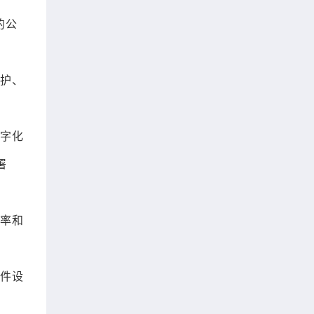
的公
防护、
数字化
署
效率和
硬件设