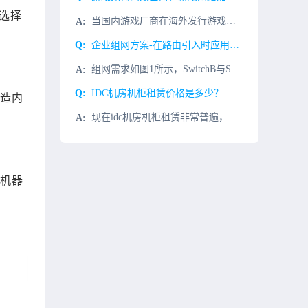
选择
当国内游戏厂商在海外发行游戏时，面临的第一个问题是如何减少异地或海外接入点的访问延迟，以提高玩家的接入体验。传统的公共网络访问方式如下：1、游戏接入层、逻辑层和数据层全部集中部署到某一区域。2、全球所
企业组网方案-在路由引入时应用路由策略
组网需求如图1所示，SwitchB与SwitchA之间通过OSPF协议交换路由信息，与SwitchC之间通过IS-IS协议交换路由信息。用户希望在SwitchB上将IS-IS网络中路由引入到OSPF网
IDC机房机柜租赁价格是多少？
伪造内
现在idc机房机柜租赁非常普遍，很多公司都会有这个需求。所以在租赁idc机柜时，我们最好提前了解很多问题，比如idc机柜租金是多少，idc机柜租赁价格是多少？机柜租赁的时候，怎么收费？一般来说都是按照
过机器