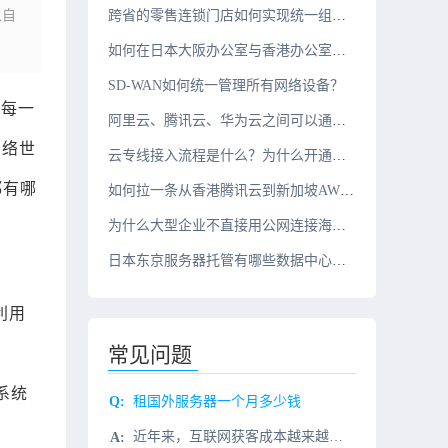
从自
跨省的零售连锁门店如何实现统一组网？
如何在日本大阪办公室与香港办公室之间搭建组网？
SD-WAN如何统一管理所有网络设备？
的每一
阿里云、腾讯云、华为云之间可以通过云专线互联吗？
网络世
云专线接入流程是什么？为什么开通周期需要几周？
都有哪
如何拉一条从香港腾讯云到新加坡AWS的10G云专线？
为什么大型企业不直接用公网连接海外办公室？
日本东京服务器托管有哪些数据中心推荐？
利用
常见问题
系统
租国外服务器一个月多少钱
近年来，互联网获客成本越来越高，加上疫情对线下商业的打击，线上获客成本中的国外服务器成本愈发引人关注，影响国外服务器租用费用的主要因素就是配置了，然后就是国外服务器的所在