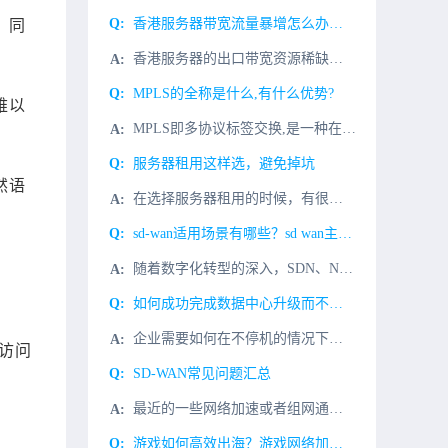
香港服务器带宽流量暴增怎么办？如何解决
。同
香港服务器的出口带宽资源稀缺，不如美国或者国内带宽资源充足，因此当遇上流量大的情况可能会出现服务器负载过大，网站载入时间变长。那么，租用香港服务器作为网站服务器时，出现压力
MPLS的全称是什么,有什么优势?
难以
MPLS即多协议标签交换,是一种在开放的通信网上利用标签引导数据高速、高效传输的新技术。多协议的含义是指MPLS不但可以支持多种网络层层面上的协议,还可以兼容第二层的多种链路层技术。那么它的优势又是什
服务器租用这样选，避免掉坑
然语
在选择服务器租用的时候，有很多商家打着免费服务器租用、低价服务器租用等的口号来推销自己的产品。但是在我们已非常低廉的价格购入某个型号以后，随之而来的后期的续费与服务却是异
sd-wan适用场景有哪些？sd wan主要的应用场景为哪些？
随着数字化转型的深入，SDN、NFV、大数据、Cloud、AI 等新技术的不断发展，以及移动办公、移动 APP的持续进步，企业内部分支与总部之间、企业内部分支之间、企业与企业数据中心云平台之间的交互日
如何成功完成数据中心升级而不停机？
企业需要如何在不停机的情况下准备一个成功的数据中心升级呢?考虑业务相关的问题，而不是IT。首先，这也是最重要的一步：便是要充分了解数据中心的升级是一个业务问题，而不是IT问题。现场实时升级是由业务需求
访问
SD-WAN常见问题汇总
最近的一些网络加速或者组网通讯项目中，经常会有SD-WAN组网优化，因此SD-WAN到底是什么？有什么用用处？为什么类型的客户提供哪些价值？因此，小编针对大家的一些问题，特地做一次汇总,那我们一起往下
游戏如何高效出海？游戏网络加速方案