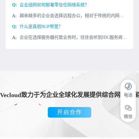
企业组网如何部署零信任网络系统？
越来越多的企业会选择远程办公，相对于传统的内网办公环境来说，远程办公必然会对企业原有的网络带来影响。要想满足远程办公的需要，那么企业就需要部署零信任网络系统，在这一系统中，不论是内网访问还是外网访问，
什么是真假BGP带宽？
企业在选择服务器托管业务时，往往会听到IDC服务商推荐BGP众所周知，多线机房BGP机房比单线机房的优点是，当单线出现故障时，可以自动分配到另一条线路。同样的BGP线路，价格上也有差别，甚至也有真伪B
Vecloud致力于为企业全球化发展提供综合网络方案
电话
开启合作
微信