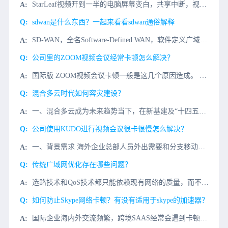
StarLeaf视频开到一半的电脑屏幕变白，共享中断，视频掉线，模糊，主要是网络问题，StarLeaf视频会议对端服务器在国外欧美等国家，服务器数据传输缓慢，有丢包的原因。解决StarLeaf视频电话
sdwan是什么东西？一起来看看sdwan通俗解释
SD-WAN，全名Software-Defined WAN，软件定义广域网。sdwan是什么东西？我们可以把它拆分成两部分来解释。WAN，就是Wide Area Network，广域网。WAN是广域网
公司里的ZOOM视频会议经常卡顿怎么解决？
国际版 ZOOM视频会议卡顿一般是这几个原因造成。 1、企业办公计算机性能不足，造成打开缓慢；解决办法：重点升级计算机cpu和内存。 2、网络问题：由国外客户发起ZOOM视频电话会议很卡顿,那
混合多云时代如何容灾建设？
一、混合多云成为未来趋势当下，在新基建及“十四五”规划的政策加持下，中国的云产业已经进入到快速增长的通道。在企业及组织云化的过程中，由于业务系统的特性、组网复杂性、数据可靠性及政策合规性等多方面因素，
公司使用KUDO进行视频会议很卡很慢怎么解决？
一、背景需求 海外企业总部人员外出需要和分支移动办公KUDO视频会议协同办公视频会议，国内同事KUDO视频会议打开很慢，经常视频会议发送失败，希望用KUDO视频会议统一办公通信视频。 二、
传统广域网优化存在哪些问题？
选路技术和QoS技术都只能依赖现有网络的质量，而不能主动改进网络质量。当网络质量不好时，选路技术是躲避拥堵，QoS技术则是丢车保帅，最终的结果是只保证一部分重要业务的运行质量。与选路和QoS不同，广域
如何防止Skype网络卡顿？有没有适用于skype的加速器？
国际企业海内外交流频繁，跨境SAAS经常会遇到卡顿、延时问题，严重影响了企业员工效率和业务拓展，如何解决Skype加速问题？Skype加速解决方案客户痛点网络连接Skype海外服务器延迟和丢包大，导致