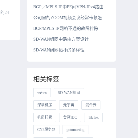
BGP／MPLS IP中PE间VPN-IPv4路由发布原理
的24
公司里的ZOOM视频会议经常卡顿怎么解决？
BGP/MPLS IP网络不通的故障排除
SD-WAN组网中路由方案设计
SD-WAN组网拓扑的多样性
相关标签
webex
SD-WAN组网
深圳机房
元宇宙
混合云
机房托管
台湾IDC
TikTok
CN2服务器
gotomeeting