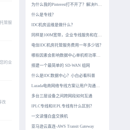
为什么我的Pinterest打不开了？解决Pinterest不能访问问题
什么是专线？
托管服
IDC机房运维是做什么？
同样是100M宽带，企业专线服务和在家里普通宽带有什么区别?
电信IDC机房托管服务费用一年多少钱？
哪些因素会影响数据中心单机柜功率密度？
您的业
搭建一个最简单的 SD-WAN 组网
什么是IDC数据中心？小白必看科普
​Lazada电商网络专线方案让用户沟通零距离
多台三层设备之间跨网段如何互通
等改
IPLC专线和IEPL专线有什么区别？
​一文读懂白盒交换机
亚马逊云直连-AWS Transit Gateway