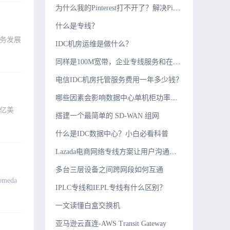
为什么我的Pinterest打不开了？解决Pinterest不能访问问题
什么是专线？
务发展
IDC机房运维是做什么？
同样是100M宽带，企业专线服务和在家里普通宽带有什么区别?
电信IDC机房托管服务费用一年多少钱？
哪些因素会影响数据中心单机柜功率密度？
4亿美
搭建一个最简单的 SD-WAN 组网
什么是IDC数据中心？小白必看科普
​Lazada电商网络专线方案让用户沟通零距离
多台三层设备之间跨网段如何互通
meda
IPLC专线和IEPL专线有什么区别？
​一文读懂白盒交换机
亚马逊云直连-AWS Transit Gateway