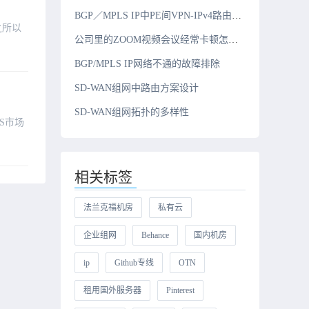
BGP／MPLS IP中PE间VPN-IPv4路由发布原理
之所以
公司里的ZOOM视频会议经常卡顿怎么解决？
BGP/MPLS IP网络不通的故障排除
SD-WAN组网中路由方案设计
SD-WAN组网拓扑的多样性
S市场
相关标签
法兰克福机房
私有云
企业组网
Behance
国内机房
ip
Github专线
OTN
租用国外服务器
Pinterest