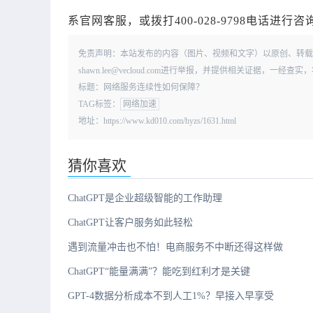
系官网客服，或拨打400-028-9798电话进行咨
免责声明：本站发布的内容（图片、视频和文字）以原创、转载
shawn.lee@vecloud.com进行举报，并提供相关证据，一
标题：网络服务连续性如何保障？
TAG标签：
网络加速
地址：https://www.kd010.com/hyzs/1631.html
猜你喜欢
ChatGPT是企业超级智能的工作助理
ChatGPT让客户服务如此轻松
遇到流量冲击也不怕！电商服务不中断还得这样做
ChatGPT“能量满满”？能吃到红利才是关键
GPT-4数据分析成本不到人工1%？早接入早享受