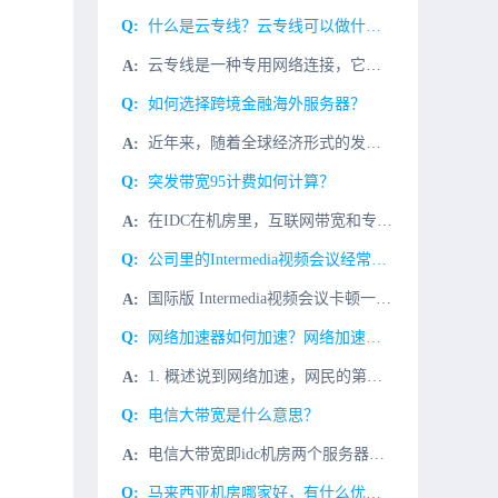
什么是云专线？云专线可以做什么？
云专线是一种专用网络连接，它可以帮助企业快速、安全地连接到云服务，从而提高企业的网络性能和可靠性。云专线可以帮助企业更快地访问云服务，提高企业的网络性能，提供更安全的网络环境，并且可以支持多种应用，比
如何选择跨境金融海外服务器？
近年来，随着全球经济形式的发展，许多国内企业都专注于国外，跨境电子商务和跨境金融也在迅速发展。许多人认为互联网和金融业的结合是跨境金融，但事实并非如此。跨境互联网金融不是两者的简单结合，而是在实现安全
突发带宽95计费如何计算？
在IDC在机房里，互联网带宽和专线带宽经常会突然发生95计费突发带宽95计费怎么算？95计费（95th Percentile charging）95计费是根据每5分钟统计一次结算时间内的流量每5分钟统
公司里的Intermedia视频会议经常卡顿怎么解决？
国际版 Intermedia视频会议卡顿一般是这几个原因造成。1、企业办公计算机性能不足，造成打开缓慢；解决办法：重点升级计算机cpu和内存。2、网络问题：由国外客户发起Intermedia视频电话会
网络加速器如何加速？网络加速器原理
1. 概述说到网络加速，网民的第一反应是网络游戏加速器。例如，流热门的游戏绝地大逃杀，主播们在玩游戏前经常会挂上一款网游加速器。特别是在欧服，美服，是必不可少的。网络游戏加速器主要用于改善网络丢包率，
电信大带宽是什么意思？
电信大带宽即idc机房两个服务器之间传输的量，这个量一般为1000M/S的服务器带宽，不过现在100M/S的服务器带宽也可以叫做电信大带宽。什么样的业务会使用电信大带宽？使用电信大带宽的业务一般有视频
马来西亚机房哪家好，有什么优势？