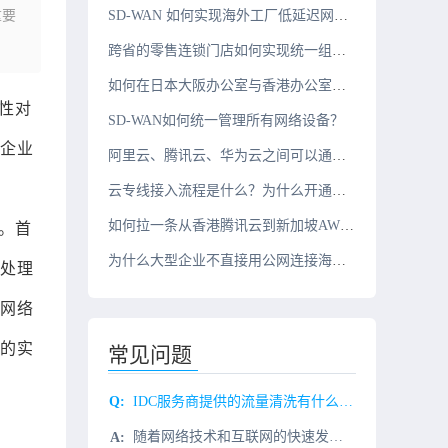
重要
SD-WAN 如何实现海外工厂低延迟网络？
跨省的零售连锁门店如何实现统一组网？
如何在日本大阪办公室与香港办公室之间搭建组网？
性对
SD-WAN如何统一管理所有网络设备？
企业
阿里云、腾讯云、华为云之间可以通过云专线互联吗？
云专线接入流程是什么？为什么开通周期需要几周？
如何拉一条从香港腾讯云到新加坡AWS的10G云专线？
。首
为什么大型企业不直接用公网连接海外办公室？
处理
网络
的实
常见问题
IDC服务商提供的流量清洗有什么作用呢？
随着网络技术和互联网的快速发展，网络已经成为个人和企业不可或缺的一部分，其重要性也在不断提高。但在网络为我们提供各种好处的同时，也带来了不利的威胁和影响，网络安全问题也越来越严重。在面临越发严重的dd