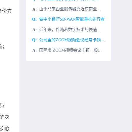
由于马来西亚服务器靠近东南亚市场，互联网数据中心已经成熟和完善，多优势。因此，马来西亚服务器在大陆越来越受欢迎，尤其是在整个游戏行业和外贸行业。所以今天小编将介绍马来西亚服务器机房的优势。一、马来西亚
备份方
做中小银行SD-WAN智能重构先行者
近年来，伴随着数字技术的快速发展，银行业持续深耕金融科技领域，创新产品和服务，高质量推进金融数字化转型。如今，基于金融创新的数字化转型成为整个行业的“新基建”，人工智能、大数据、云计算、物联网与金融科
公司里的ZOOM视频会议经常卡顿怎么解决？
输；
国际版 ZOOM视频会议卡顿一般是这几个原因造成。 1、企业办公计算机性能不足，造成打开缓慢；解决办法：重点升级计算机cpu和内存。 2、网络问题：由国外客户发起ZOOM视频电话会议很卡顿,那
质
络解决
迎联