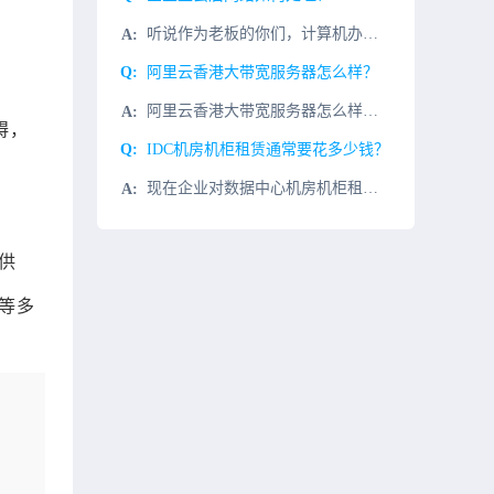
听说作为老板的你们，计算机办公这块整的还是老一套？自己搭建机房，购买服务器，防火墙，专门的维护人员维护网络，对于上云后的“我”，对这些通通Say No！那么，来聊聊“企业上云”打个比方过去你的企业要用
；
阿里云香港大带宽服务器怎么样？
阿里云香港大带宽服务器怎么样？微云网络的香港大带宽服务器具有20-100M弹性阿里云8线BGP大带宽，100%国际+100%回国，搭配微云网络香港T3+数据中心，自有IP高性能物理服务器，与阿里云（香
碍，
IDC机房机柜租赁通常要花多少钱？
现在企业对数据中心机房机柜租赁的需求日益增长。今天就给大家科普一下机柜租赁的费用，帮助一些想要租赁机柜的粉丝们。了解这些因素也可以帮助企业做出明智的决策。首先影响机柜租赁价格的主要因素：地理位置： 机
供
等多