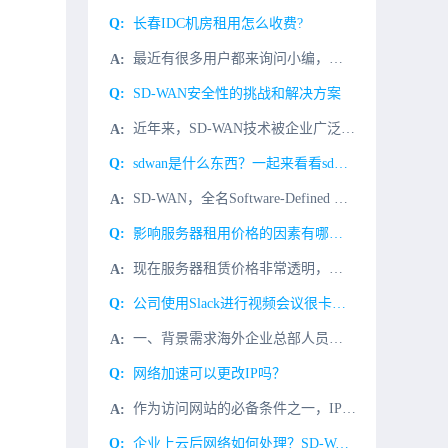
长春IDC机房租用怎么收费?
最近有很多用户都来询问小编，机柜租用是什么，它和服务器租用是一样的吗？对于这个问题小编已经回答很多次，之前也做过这方面的介绍。针对这么多用户又来问起这个关于机柜租用方面的信息，那么今天就来为亲爱的朋友
SD-WAN安全性的挑战和解决方案
近年来，SD-WAN技术被企业广泛使用。SD-WAN继承了SDN控制与转发分离、集中控制的理念，将物理分布网络抽象为统一管理的逻辑网络，实现了总部与分支机构、数据中心与云平台之间的快速网络。SD-WA
sdwan是什么东西？一起来看看sdwan通俗解释
SD-WAN，全名Software-Defined WAN，软件定义广域网。sdwan是什么东西？我们可以把它拆分成两部分来解释。WAN，就是Wide Area Network，广域网。WAN是广域网
影响服务器租用价格的因素有哪些？
现在服务器租赁价格非常透明，但由于第一次接触，许多企业可能对服务器租赁市场和服务器租赁价格了解不多。今天我们来介绍一下影响公司服务器租赁价格的因素有哪些？一、机房机房有很多选择，如电信机房、移动机房、
公司使用Slack进行视频会议很卡很慢怎么解决？
一、背景需求海外企业总部人员外出需要和分支移动办公Slack视频会议协同办公视频会议，国内同事Slack视频会议打开很慢，经常视频会议发送失败，希望用Slack视频会议统一办公通信视频。二、Slack
网络加速可以更改IP吗？
作为访问网站的必备条件之一，IP地址一直发挥着其最大的功能。IP代理因允许一个网络终端（一般为客户端）通过这个服务与另一个网络终端（一般为服务器）进行非直接的连接，即可以替代真实的IP地址这一特殊的功
企业上云后网络如何处理？SD-WAN方案