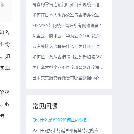
有很
跨省的零售连锁门店如何实现统一组网？
如何在日本大阪办公室与香港办公室之间搭建组网？
SD-WAN如何统一管理所有网络设备？
知名
阿里云、腾讯云、华为云之间可以通过云专线互联吗？
业纷
云专线接入流程是什么？为什么开通周期需要几周？
。如
如何拉一条从香港腾讯云到新加坡AWS的10G云专线？
为什么大型企业不直接用公网连接海外办公室？
实现
日本东京服务器托管有哪些数据中心推荐？
解决
、数
常见问题
云
什么是VPN?如何正确认识
任何技术的诞生都有其特定的应用需求背景，即是由需求驱动产生的。在计算机网络发展初期，各企业的局域网基本上都处于同一地点，无分机构网络，也就无需进行远程连接。但随着经济的发