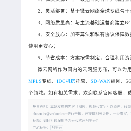
2、灵活部署：基于微云网络全球专线骨
3、网络质量高：与主流基础运营商建立B
4、安全放心：加密算法和私有协议保障数
使用更安心；
5、节省成本：方案按需制定，合理利用资
微云网络作为国内的云网服务商，可以为
MPLS
专线、
IDC机房
托管、
SD-WAN
组网、5
个领域。如有相关需求，欢迎联系官网客服，或拨打4
免责声明：本站发布的内容（图片、视频和文字）以原创、转载
shawn.lee@vecloud.com进行举报，并提供相关证据，一
标题：如何打通深圳华为云和杭州阿里云？
TAG标签：
阿里云