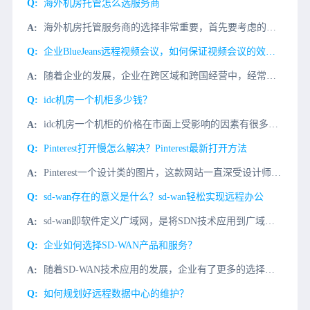
海外机房托管怎么选服务商
海外机房托管服务商的选择非常重要，首先要考虑的是服务商的可靠性，一定要选择有实力的服务商，其次要考虑的是服务商的服务质量，要求服务商提供稳定、可靠的服务；最后要考虑的是服务商的服务价格，要求服务商提供
企业BlueJeans远程视频会议，如何保证视频会议的效果和话音的品质?
随着企业的发展，企业在跨区域和跨国经营中，经常需要BlueJeans视频会议来解决企业内部遇到的问题，比如：1、定期的内部会议;2、商务谈判;3、项目进程与探讨等而BlueJeans远程视频会议，常常
idc机房一个机柜多少钱？
idc机房一个机柜的价格在市面上受影响的因素有很多，比如机房等级、带宽质量、服务质量等都会影响一个机柜的具体价格。下面微云网络小编就以部分四川idc为例，说一说idc机房一个机柜的价格。首选，四川地区
Pinterest打开慢怎么解决？Pinterest最新打开方法
Pinterest一个设计类的图片，这款网站一直深受设计师们的喜爱，到了今天还有很多朋友都说打开Pinterest网站显示无法访问，那么Pinterest网站应该怎么进呢?小编今天介绍几种Pinter
sd-wan存在的意义是什么？sd-wan轻松实现远程办公
sd-wan即软件定义广域网，是将SDN技术应用到广域网场景中所形成的一种服务，这种服务用于连接广阔地理范围的企业网络、数据中心、互联网应用及云服务。通过sd-wan不仅可以简化网络管理、部署，还能使
企业如何选择SD-WAN产品和服务？
随着SD-WAN技术应用的发展，企业有了更多的选择，但考虑到安全性、稳定性和网络成本，如何选择最合适的SD-WAN产品和服务？微云小编为您解惑。先来看看国内SDWAN市场的一些情况。国内SDWAN 鱼
​如何规划好远程数据中心的维护？