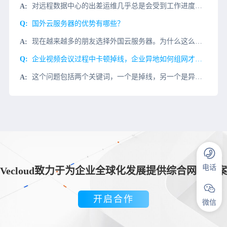
对远程数据中心的出差运维几乎总是会受到工作进度的限制，因此其成败往往决定于你是否有良好的组织、计划，聘请的管理人员是否有这方面的经验，这篇文章中有一些技巧有助于确保你的下一个远程数据中心的维护是否成功
国外云服务器的优势有哪些？
现在越来越多的朋友选择外国云服务器。为什么这么多人选择外国云服务器而不是国内云服务器？这与外国云服务器的优势有关。以下小系列将向您介绍外国云服务器的优势？首先，与国内云服务器不同，国外云服务器最大的优
企业视频会议过程中卡顿掉线，企业异地如何组网才能不卡？
这个问题包括两个关键词，一个是掉线，另一个是异地。解决这个问题也需要从这两个问题开始。掉线可能是链路的延迟和抖动，这将极大地影响体验。这种现象在异地的在线工作中更为常见。然后，企业网络需要打破区域限制
电话
Vecloud致力于为企业全球化发展提供综合网络方案
开启合作
微信