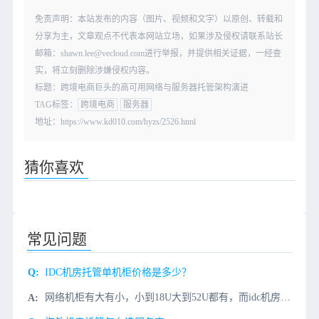
免责声明：本站发布的内容（图片、视频和文字）以原创、转载和
分享为主，文章观点不代表本网站立场，如果涉及侵权请联系站长
邮箱：shawn.lee@vecloud.com进行举报，并提供相关证据，一经查
实，将立刻删除涉嫌侵权内容。
标题：跨境电商巨头的高可用网络与服务器托管架构演进
TAG标签：
跨境电商
服务器
地址：https://www.kd010.com/hyzs/2526.html
猜你喜欢
常见问题
IDC机房托管单机柜价格是多少？
网络机柜有大有小，小到18U大到52U都有，而idc机房常见的机柜为42U居多，该机柜高2米、宽0.6米、深0.8米标准服务器机柜，目前中国电信西部信息中心机柜就是采用的42U标准机柜。国内四川成都中