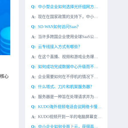
中小型企业如何选择光纤组网方式？
现在在国家政策的支持下，中小企业不断涌现，随着互联网的发展，覆盖人们生活的各个方面，这些中小企业的工作也与互联网不可分割，局域网带宽需求和5G的到来，光纤已成为局域网网络的主要传输媒介。如何选择合适的
SD-WAN如何访问Saas？
当许多跨国企业使用全球SaaS公共云时，如Microsoft ofice 365、Zoom、Salesforce等常只选择一个服务区，以考虑全球员工的访问效率和可用性。跨服务区的长途公共网络传输往往导
云专线接入方式有哪些？
在这个直播、视频和游戏业务爆发的时代，服务器对带宽的需求越来越大。许多创业公司和团队也需要租用大带宽服务器来支持他们的业务发展。特别是视频网站、游戏网站、下载网站、音乐网站等。这需要大量的网络，使用大
如何成功完成数据中心升级而不停机？
个核心
企业需要如何在不停机的情况下准备一个成功的数据中心升级呢?考虑业务相关的问题，而不是IT。首先，这也是最重要的一步：便是要充分了解数据中心的升级是一个业务问题，而不是IT问题。现场实时升级是由业务需求
什么塔式、刀片和机架服务器？
服务器是一种旨在处理请求并为其他程序、设备或客户提供服务和功能的计算设备。通常，服务器比传统计算机具有更大的处理能力、更高的内存和更多的存储空间。使用服务器，客户端可以从数据处理、处理多个请求和执行计
KUDO海外视频电话会议网络卡慢解决方案，KUDO视频专线
KUDO视频开到一半的电脑屏幕变白，共享中断，视频掉线，模糊，主要是网络问题，KUDO视频会议对端服务器在国外欧美等国家，服务器数据传输缓慢，有丢包的原因。解决KUDO视频电话会议的连接
中小企业如何全面上云，获得高可靠、高拓展IT基础架构？