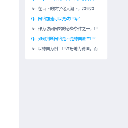
在当下的数字化大潮下，越来越多的企业开始考虑上云的问题，然而，“上云”二字说起来容易，做起来难。即便是上了云，选择公有云还是私有云，这又是一个问题。我们经常使用的百度网盘、iCloud等，都是基于公有
网络加速可以更改IP吗？
作为访问网站的必备条件之一，IP地址一直发挥着其最大的功能。IP代理因允许一个网络终端（一般为客户端）通过这个服务与另一个网络终端（一般为服务器）进行非直接的连接，即可以替代真实的IP地址这一特殊的功
如何判断网络是不是德国原生IP?
以德国为例：IP注册地为德国，而且在德国IDC机房使用，查询Whois信息，区域显示德国，即为德国的原生IP；如果IP注册地显示德国，也在德国使用，但查询whois信息，区域显示为香港，美国或欧洲，那