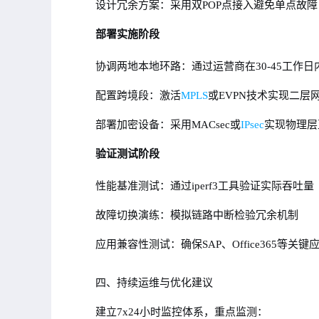
设计冗余方案：采用双POP点接入避免单点故障
部署实施阶段
协调两地本地环路：通过运营商在30-45工作
配置跨境段：激活
MPLS
或EVPN技术实现二层
部署加密设备：采用MACsec或
IPsec
实现物理层
验证测试阶段
性能基准测试：通过iperf3工具验证实际吞吐量
故障切换演练：模拟链路中断检验冗余机制
应用兼容性测试：确保SAP、Office365等关
四、持续运维与优化建议
建立7x24小时监控体系，重点监测：